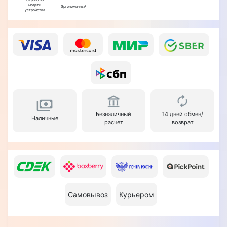
модели
Эргономичный
устройства
Безналичный
14 дней обмен/
Наличные
расчет
возврат
Самовывоз
Курьером