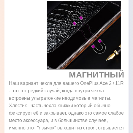
МАГНИТНЫЙ
Наш вариант чехла для вашего OnePlus Ace 2 / 11R
- это тот редкий случай, когда внутри чехла
встроены ультратонкие неодимовые магниты.
Хлястик - часть чехла книжки который обычно
фиксирует её и закрывает, однако это самое слабое
место аксессуара, и в большинстве случаев,
именно этот "язычок" выходит из строя, отрывается