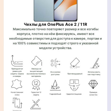
Чехлы для OnePlus Ace 2 / 11R
Максимально точно повторяют размер и все изгибы
корпуса, плотно на нём фиксируясь, имеют все
необходимые отверстия для доступа к камере, портам и
на 100% совместимы и подходят строго к указанной
модели устройства.
Приподнятая
Никогда не
рамка для
выцветающие
Все кнопки
Использовать
защиты экрана
высококачественные
Противоударный
доступны
как подставку
и камеры
материалы
Качественная
Гарантия 12
Премиум
Гидрофобный
Ударопоглощение
кожа
недель
качество
Строго по