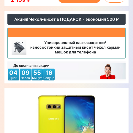
Акция! Чехол-кисет в ПОДАРОК - экономия 500 ₽
Универсальный влагозащитный
износостойкий защитный кисет чехол карман
мешок для телефона
До окончания акции
04
09
55
14
Дней
Часов
Минут
Секунд