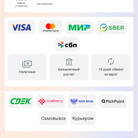
модели
Эргономичный
устройства
Безналичный
14 дней обмен/
Наличные
расчет
возврат
Самовывоз
Курьером