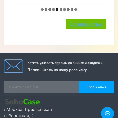
ощущается очень надежно. Чехол
отлично защищает мой смартфон
от ударов и царапин, что для меня
очень важно. Магнитный замок
держит чехол надежно закрытым,
что предотвращает случайное
открытие. Влагостойкость также
пригодилась в повседневном
использовании. В общем, чехол
полностью оправдал мои
ожидания. Спасибо магазину за
качественный товар и быструю
доставку!
+ Написать отзыв