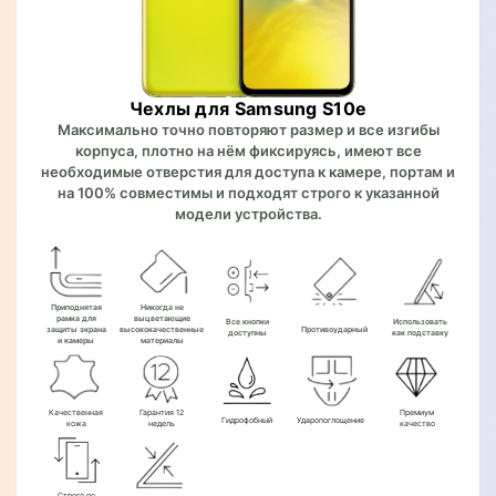
Чехлы для Samsung S10e
Максимально точно повторяют размер и все изгибы
корпуса, плотно на нём фиксируясь, имеют все
необходимые отверстия для доступа к камере, портам и
на 100% совместимы и подходят строго к указанной
модели устройства.
Приподнятая
Никогда не
рамка для
выцветающие
Все кнопки
Использовать
защиты экрана
высококачественные
Противоударный
доступны
как подставку
и камеры
материалы
Качественная
Гарантия 12
Премиум
Гидрофобный
Ударопоглощение
кожа
недель
качество
Строго по