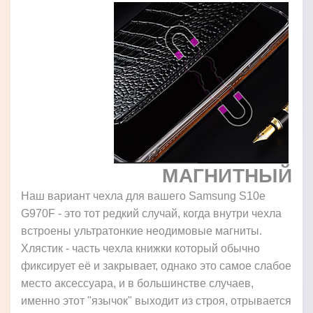
МАГНИТНЫЙ
Наш вариант чехла для вашего Samsung S10e
G970F - это тот редкий случай, когда внутри чехла
встроены ультратонкие неодимовые магниты.
Хлястик - часть чехла книжки который обычно
фиксирует её и закрывает, однако это самое слабое
место аксессуара, и в большинстве случаев,
именно этот "язычок" выходит из строя, отрывается