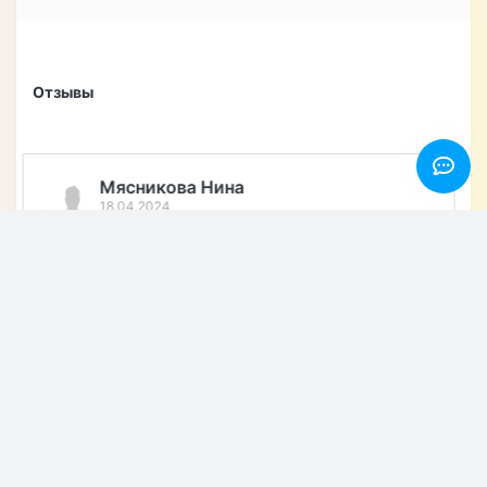
Отзывы
Мария Меркулова
18.04.2024
Купила чехол-книжку из натуральной кожи, который
на магните и противоударный для своего Iphone 14.
Очень довольна покупкой, доставка быстрая. Чехол
удобный и приятный на ощупь. Рекомендую магазин.