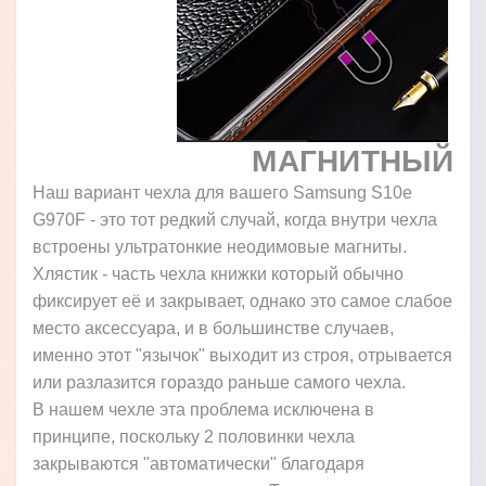
МАГНИТНЫЙ
Наш вариант чехла для вашего Samsung S10e
G970F - это тот редкий случай, когда внутри чехла
встроены ультратонкие неодимовые магниты.
Хлястик - часть чехла книжки который обычно
фиксирует её и закрывает, однако это самое слабое
место аксессуара, и в большинстве случаев,
именно этот "язычок" выходит из строя, отрывается
или разлазится гораздо раньше самого чехла.
В нашем чехле эта проблема исключена в
принципе, поскольку 2 половинки чехла
закрываются "автоматически" благодаря