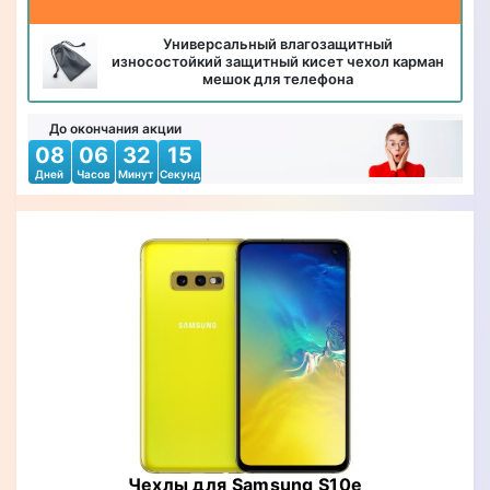
Универсальный влагозащитный
износостойкий защитный кисет чехол карман
мешок для телефона
До окончания акции
08
06
32
14
Дней
Часов
Минут
Секунд
Чехлы для Samsung S10e