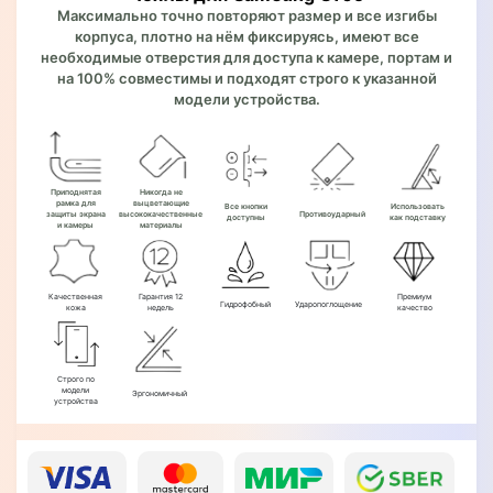
Максимально точно повторяют размер и все изгибы
корпуса, плотно на нём фиксируясь, имеют все
необходимые отверстия для доступа к камере, портам и
на 100% совместимы и подходят строго к указанной
модели устройства.
Приподнятая
Никогда не
рамка для
выцветающие
Все кнопки
Использовать
защиты экрана
высококачественные
Противоударный
доступны
как подставку
и камеры
материалы
Качественная
Гарантия 12
Премиум
Гидрофобный
Ударопоглощение
кожа
недель
качество
Строго по
модели
Эргономичный
устройства