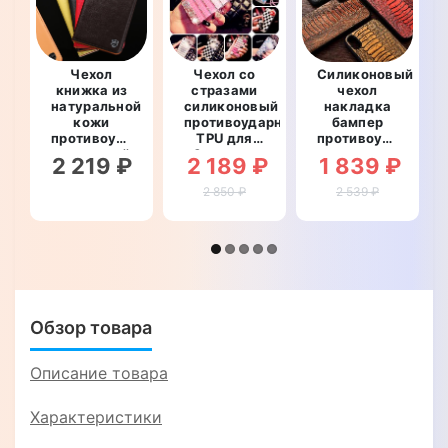
Чехол
Чехол со
Силиконовый
книжка из
стразами
чехол
натуральной
силиконовый
накладка
кожи
противоударный
бампер
противоударный
TPU для
противоударный
магнитный
Samsung
со
2 219 ₽
2 189 ₽
1 839 ₽
для
S10e
вставкой
Samsung
G970F
из
2 850 ₽
2 539 ₽
S10e
"WALL
натуральной
G970F
STAR"
кожи для
"CLASIC"
Samsung
S10e
G970F
"GENUINE
LUX"
Обзор товара
Описание товара
Характеристики