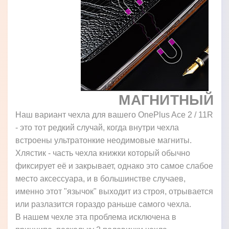
МАГНИТНЫЙ
Наш вариант чехла для вашего OnePlus Ace 2 / 11R
- это тот редкий случай, когда внутри чехла
встроены ультратонкие неодимовые магниты.
Хлястик - часть чехла книжки который обычно
фиксирует её и закрывает, однако это самое слабое
место аксессуара, и в большинстве случаев,
именно этот "язычок" выходит из строя, отрывается
или разлазится гораздо раньше самого чехла.
В нашем чехле эта проблема исключена в