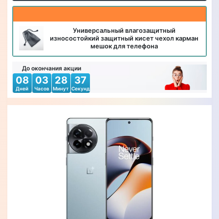
Универсальный влагозащитный
износостойкий защитный кисет чехол карман
мешок для телефона
До окончания акции
08
03
28
35
Дней
Часов
Минут
Секунд