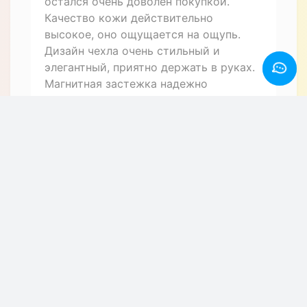
остался очень доволен покупкой.
Качество кожи действительно
высокое, оно ощущается на ощупь.
Дизайн чехла очень стильный и
элегантный, приятно держать в руках.
Магнитная застежка надежно
фиксирует чехол, не дает ему
случайно открываться. Все отверстия
и разъемы подогнаны идеально, сидят
как влитые. Теперь мой OnePlus Ace 2 /
11R защищен от повреждений и
выглядит еще более презентабельно.
Спасибо магазину за качественный
товар и быструю доставку!
+ Написать отзыв