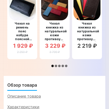
Чехол на
Чехол
Чехол
ремень
книжка из
книжка из
пояс
натуральной
натуральной
кобура
кожи
кожи
поясной
противоударный
противоударный
кожаный c
магнитный
магнитный
1 929 ₽
3 229 ₽
2 219 ₽
карманами
для
для
для
OnePlus
OnePlus
2 250 ₽
3 799 ₽
OnePlus
Ace 2 / 11R
Ace 2 / 11R
Ace 2 / 11R
"CROCO
"CLASIC"
"RAMOS"
CREAST"
Обзор товара
Описание товара
Характеристики