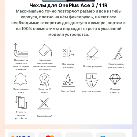
Чехлы для OnePlus Ace 2 / 11R
Максимально точно повторяют размер и все изгибы
корпуса, плотно на нём фиксируясь, имеют все
необходимые отверстия для доступа к камере, портам и
на 100% совместимы и подходят строго к указанной
модели устройства.
Приподнятая
Никогда не
рамка для
выцветающие
Все кнопки
Использовать
защиты экрана
высококачественные
Противоударный
доступны
как подставку
и камеры
материалы
Качественная
Гарантия 12
Премиум
Гидрофобный
Ударопоглощение
кожа
недель
качество
Строго по
модели
Эргономичный
устройства