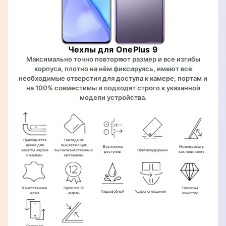
Чехлы для OnePlus 9
Максимально точно повторяют размер и все изгибы
корпуса, плотно на нём фиксируясь, имеют все
необходимые отверстия для доступа к камере, портам и
на 100% совместимы и подходят строго к указанной
модели устройства.
Приподнятая
Никогда не
рамка для
выцветающие
Все кнопки
Использовать
защиты экрана
высококачественные
Противоударный
доступны
как подставку
и камеры
материалы
Качественная
Гарантия 12
Премиум
Гидрофобный
Ударопоглощение
кожа
недель
качество
Строго по