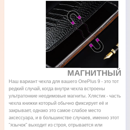
МАГНИТНЫЙ
Наш вариант чехла для вашего OnePlus 9 - это тот
редкий случай, когда внутри чехла встроены
ультратонкие неодимовые магниты. Хлястик - часть
чехла книжки который обычно фиксирует её и
закрывает, однако это самое слабое место
аксессуара, и в большинстве случаев, именно этот
"язычок" выходит из строя, отрывается или