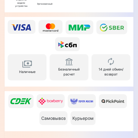
модели
Эргономичный
устройства
Безналичный
14 дней обмен/
Наличные
расчет
возврат
Самовывоз
Курьером