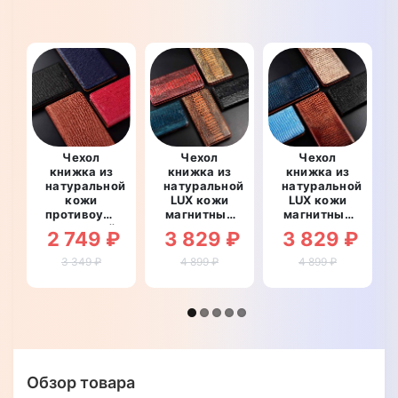
Чехол
Чехол
Чехол
книжка из
книжка из
книжка из
натуральной
натуральной
натуральной
кожи
LUX кожи
LUX кожи
противоударный
магнитный
магнитный
магнитный
противоударный
противоударный
2 749 ₽
3 829 ₽
3 829 ₽
для
для
для
OnePlus 9
OnePlus 9
OnePlus 9
3 349 ₽
4 899 ₽
4 899 ₽
"KEVLARO"
"OSTRICH
"ВАРАН"
LUXURY"
Обзор товара