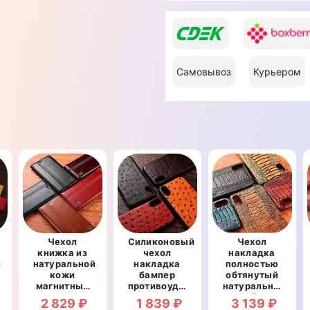
Самовывоз
Курьером
Чехол
Силиконовый
Чехол
книжка из
чехол
накладка
й
натуральной
накладка
полностью
кожи
бампер
обтянутый
рный
магнитный
противоударный
натуральной
противоударный
со
кожей для
2 829 ₽
1 839 ₽
3 139 ₽
для OnePlus
вставкой из
OnePlus 9