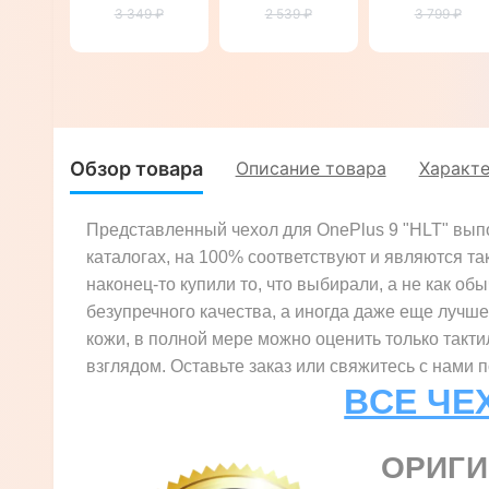
9 "TOROS"
3 349 ₽
натуральной
2 539 ₽
9 "CROCO
3 799 ₽
кожи для
CREAST"
OnePlus 9
"GENUINE
ПИТОН"
Обзор товара
Описание товара
Характ
Представленный чехол для OnePlus 9 "HLT" выпо
каталогах, на 100% соответствуют и являются та
наконец-то купили то, что выбирали, а не как об
безупречного качества, а иногда даже еще лучше
кожи, в полной мере можно оценить только такт
взглядом. Оставьте заказ или свяжитесь с нами 
ВСЕ ЧЕ
ОРИГ