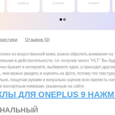
9 "ITALIAN"
3 549 ₽
натуральной
2 539 ₽
"SIGNATURE
4 599 ₽
кожи для
СТРАУС
OnePlus 9
НОГА"
"GENUINE
СТРАУС"
еристики
Отзывов (0)
лнен из искусственной кожи, важно обратить внимание на т
ковыми в действительности, т.е. получив чехол "HLT" Вы бу
ычно бывает в интернете, выбираете одно, а приходит другое
, чем можно увидеть и оценить на фото, потому что текстур
ильно, пощупав руками и визуально оценив всю прелесть 
по контактным номерам, указанным на сайте.
ХЛЫ ДЛЯ ONEPLUS 9 НАЖМ
ИНАЛЬНЫЙ