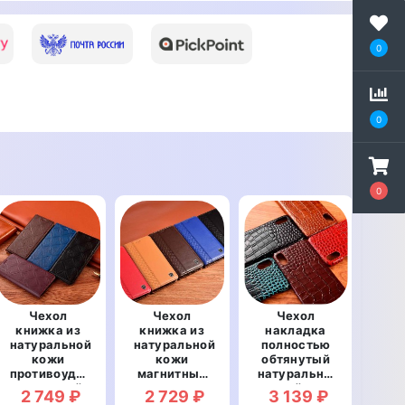
0
0
0
Чехол
Чехол
Чехол
Сил
книжка из
книжка из
накладка
натуральной
натуральной
полностью
на
кожи
кожи
обтянутый
б
противоударный
магнитный
натуральной
про
магнитный
противоударный
кожей для
2 749 ₽
2 729 ₽
3 139 ₽
1
для OnePlus
для OnePlus
OnePlus 9
вст