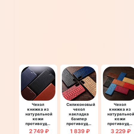
Чехол
Силиконовый
Чехол
книжка из
чехол
книжка из
натуральной
накладка
натурально
кожи
бампер
кожи
противоударный
противоударный
противоуда
магнитный
со
магнитный
2 749 ₽
1 839 ₽
3 229 ₽
для OnePlus
вставкой из
для OnePlus