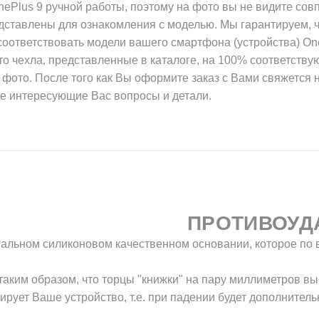
ePlus 9 ручной работы, поэтому на фото вы не видите сов
дставлены для ознакомления с моделью. Мы гарантируем, ч
соответствовать модели вашего смартфона (устройства) On
ото чехла, представленные в каталоге, на 100% соответству
а фото. После того как Вы оформите заказ с Вами свяжется 
се интересующие Вас вопросы и детали.
ПРОТИВОУД
инальном силиконовом качественном основании, которое по 
 таким образом, что торцы "книжки" на пару миллиметров вы
рует Ваше устройство, т.е. при падении будет дополнител