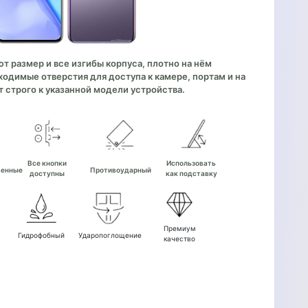
 размер и все изгибы корпуса, плотно на нём
одимые отверстия для доступа к камере, портам и на
 строго к указанной модели устройства.
е
Все кнопки
Использовать
венные
Противоударный
доступны
как подставку
Премиум
Гидрофобный
Ударопоглощение
качество