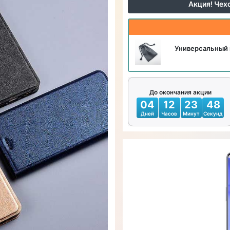
Акция! Чех
Универсальный 
До окончания акции
04
12
23
46
Дней
Часов
Минут
Секунд