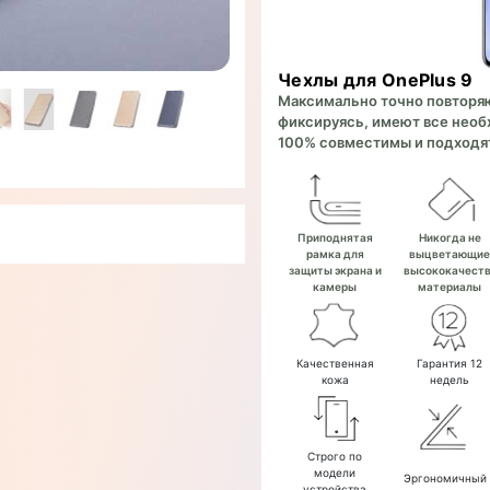
Чехлы для OnePlus 9
Максимально точно повторяют
фиксируясь, имеют все необх
100% совместимы и подходят
Приподнятая
Никогда не
рамка для
выцветающи
защиты экрана и
высококачест
камеры
материалы
Качественная
Гарантия 12
кожа
недель
Строго по
модели
Эргономичный
устройства