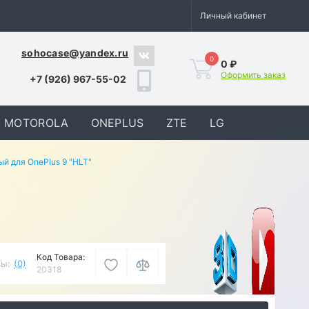
Личный кабинет
sohocase@yandex.ru
0
0 ₽
Оформить заказ
+7 (926) 967-55-02
MOTOROLA
ONEPLUS
ZTE
LG
й для OnePlus 9 "HLT"
Код Товара:
ы:
(0)
20318