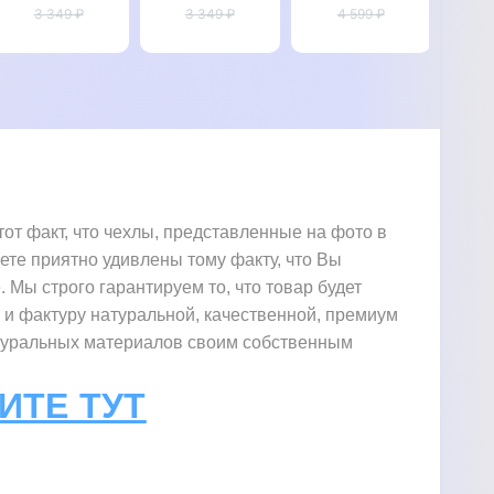
9 "CRUCIS"
3 349 ₽
3 349 ₽
9
"SIGNATURE
4 599 ₽
нат
"BOTTEGA"
ZENUS
ко
CROCO"
On
"G
от факт, что чехлы, представленные на фото в
дете приятно удивлены тому факту, что Вы
. Мы строго гарантируем то, что товар будет
у и фактуру натуральной, качественной, премиум
натуральных материалов своим собственным
ИТЕ ТУТ