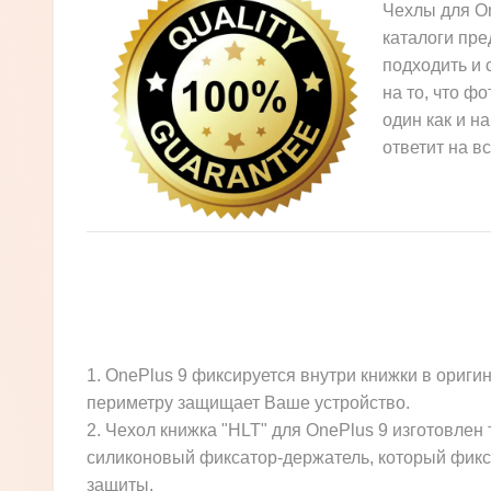
Чехлы для On
каталоги пре
подходить и 
на то, что ф
один как и н
ответит на в
1. OnePlus 9 фиксируется внутри книжки в ориг
периметру защищает Ваше устройство.
2. Чехол книжка "HLT" для OnePlus 9 изготовлен
силиконовый фиксатор-держатель, который фикси
защиты.