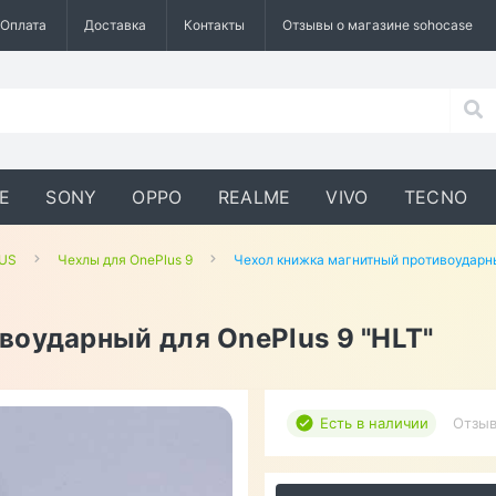
Оплата
Доставка
Контакты
Отзывы о магазине sohocase
E
SONY
OPPO
REALME
VIVO
TECNO
LUS
Чехлы для OnePlus 9
Чехол книжка магнитный противоударны
воударный для OnePlus 9 "HLT"
Есть в наличии
Отзыв