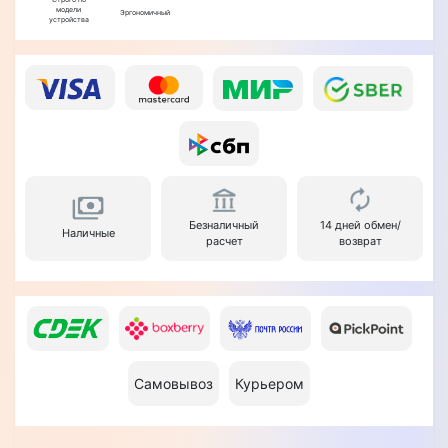
модели
Эргономичный
устройства
Безналичный
14 дней обмен/
Наличные
расчет
возврат
Самовывоз
Курьером