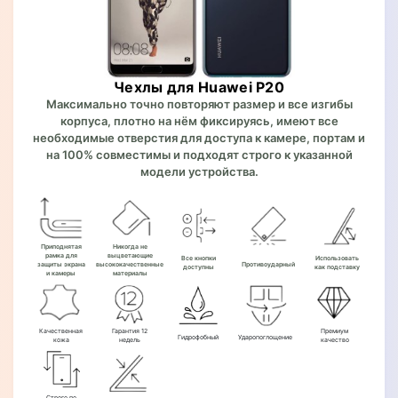
Чехлы для Huawei P20
Максимально точно повторяют размер и все изгибы
корпуса, плотно на нём фиксируясь, имеют все
необходимые отверстия для доступа к камере, портам и
на 100% совместимы и подходят строго к указанной
модели устройства.
Приподнятая
Никогда не
рамка для
выцветающие
Все кнопки
Использовать
защиты экрана
высококачественные
Противоударный
доступны
как подставку
и камеры
материалы
Качественная
Гарантия 12
Премиум
Гидрофобный
Ударопоглощение
кожа
недель
качество
Строго по