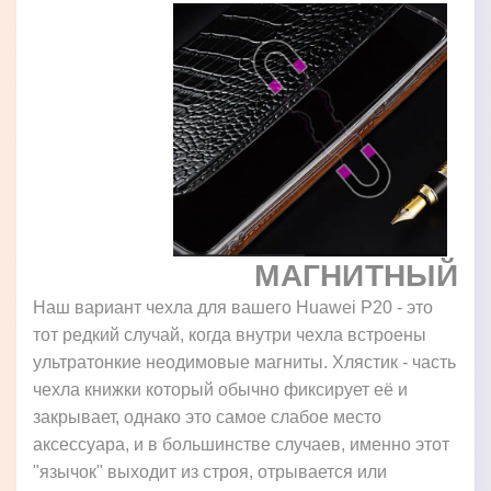
МАГНИТНЫЙ
Наш вариант чехла для вашего Huawei P20 - это
тот редкий случай, когда внутри чехла встроены
ультратонкие неодимовые магниты. Хлястик - часть
чехла книжки который обычно фиксирует её и
закрывает, однако это самое слабое место
аксессуара, и в большинстве случаев, именно этот
"язычок" выходит из строя, отрывается или