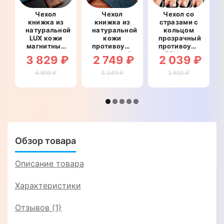
Чехол
Чехол
Чехол со
книжка из
книжка из
стразами с
натуральной
натуральной
кольцом
LUX кожи
кожи
прозрачный
магнитный
противоударный
противоударный
противоударный
магнитный
TPU для
3 829 ₽
2 749 ₽
2 039 ₽
для Huawei
для Huawei
Huawei P20
P20
P20
"ROYALER"
4 899 ₽
3 349 ₽
2 550 ₽
"OSTRICH
"LINEARIS"
LUXURY"
Обзор товара
Описание товара
Характеристики
Отзывов (1)