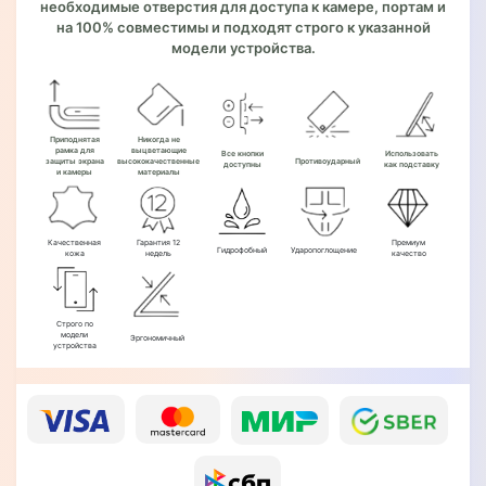
необходимые отверстия для доступа к камере, портам и
на 100% совместимы и подходят строго к указанной
модели устройства.
Приподнятая
Никогда не
рамка для
выцветающие
Все кнопки
Использовать
защиты экрана
высококачественные
Противоударный
доступны
как подставку
и камеры
материалы
Качественная
Гарантия 12
Премиум
Гидрофобный
Ударопоглощение
кожа
недель
качество
Строго по
модели
Эргономичный
устройства