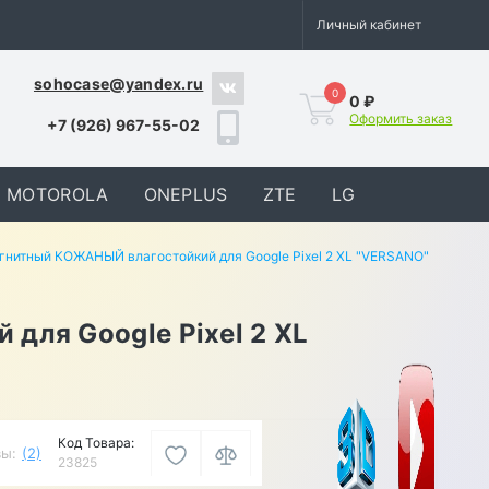
Личный кабинет
sohocase@yandex.ru
0
0 ₽
Оформить заказ
+7 (926) 967-55-02
MOTOROLA
ONEPLUS
ZTE
LG
гнитный КОЖАНЫЙ влагостойкий для Google Pixel 2 XL "VERSANO"
для Google Pixel 2 XL
Код Товара:
ы:
(2)
23825