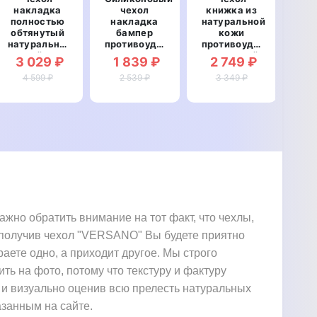
накладка
чехол
книжка из
ст
полностью
накладка
натуральной
сил
обтянутый
бампер
кожи
про
натуральной
противоударный
противоударный
T
кожей для
со
магнитный
Goo
3 029 ₽
1 839 ₽
2 749 ₽
2
Google Pixel
вставкой из
для Google
4 599 ₽
2 XL
натуральной
2 539 ₽
Pixel 2 XL
3 349 ₽
"
"SIGNATURE
кожи для
"LINEARIS"
L
BULL"
Google Pixel
2 XL
"GENUINE
РЕПТИЛИЯ"
жно обратить внимание на тот факт, что чехлы,
. получив чехол "VERSANO" Вы будете приятно
раете одно, а приходит другое. Мы строго
ить на фото, потому что текстуру и фактуру
 и визуально оценив всю прелесть натуральных
азанным на сайте.