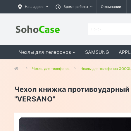
Наш адрес
Время работы
О компании
Чехлы для телефонов
SAMSUNG
APPL
GOOGLE
MEIZU
ASUS
Чехлы для телефонов
Чехлы для телефонов GOOG
Чехол книжка противоударный 
"VERSANO"