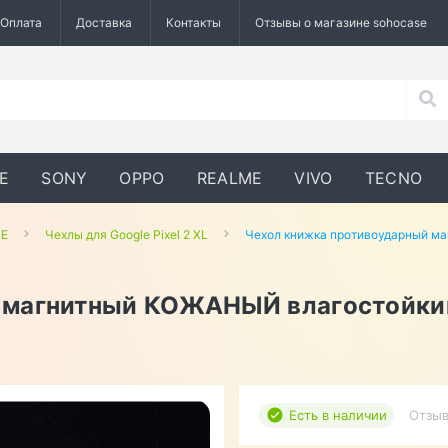
Оплата
Доставка
Контакты
Отзывы о магазине sohocase
E
SONY
OPPO
REALME
VIVO
TECNO
LE
Чехлы для Google Pixel 2 XL
Чехол книжка противоударный ма
магнитный КОЖАНЫЙ влагостойкий 
Есть в наличии
Отзыв