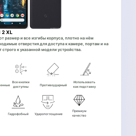
 2 XL
 размер и все изгибы корпуса, плотно на нём
одимые отверстия для доступа к камере, портам и на
 строго к указанной модели устройства.
е
Все кнопки
Использовать
венные
Противоударный
доступны
как подставку
Премиум
Гидрофобный
Ударопоглощение
качество