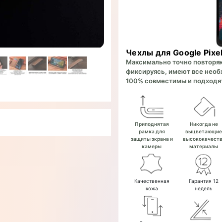
Чехлы для Google Pixel
Максимально точно повторяют
фиксируясь, имеют все необх
100% совместимы и подходят
Приподнятая
Никогда не
рамка для
выцветающи
защиты экрана и
высококачест
камеры
материалы
Качественная
Гарантия 12
кожа
недель