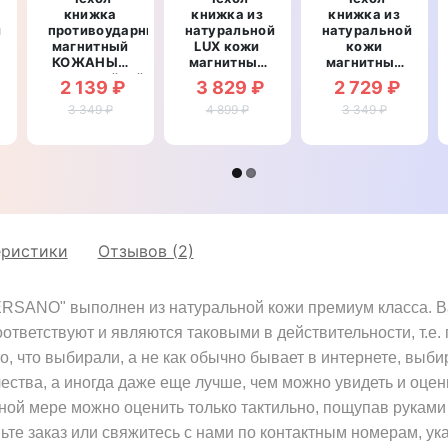
книжка
книжка из
книжка из
й
противоударный
натуральной
натуральной
магнитный
LUX кожи
кожи
рный
КОЖАНЫЙ
магнитный
магнитный
влагостойкий
противоударный
противоударный
2 139 ₽
3 829 ₽
2 729 ₽
для Google
для Google
для Google
Pixel 2 XL
3 349 ₽
Pixel 2 XL
4 899 ₽
Pixel 2 XL
3 349 ₽
"LUXON"
"OSTRICH"
"BOTTEGA"
еристики
Отзывов (2)
ERSANO" выполнен из натуральной кожи премиум класса. Ва
оответствуют и являются таковыми в действительности, т.е
о, что выбирали, а не как обычно бывает в интернете, выби
чества, а иногда даже еще лучше, чем можно увидеть и оцен
лной мере можно оценить только тактильно, пощупав руками
те заказ или свяжитесь с нами по контактным номерам, ук