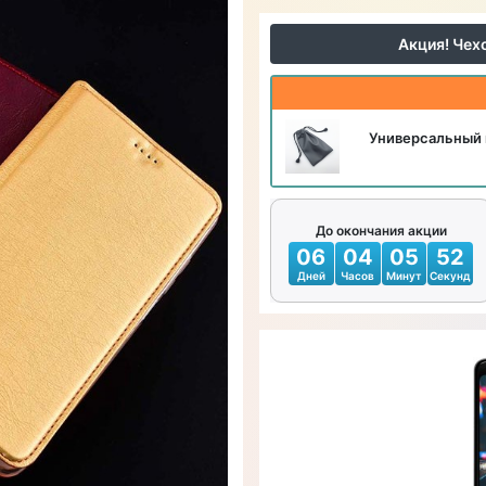
Акция! Чех
Универсальный 
До окончания акции
06
04
05
50
Дней
Часов
Минут
Секунд