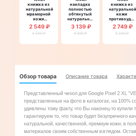
книжка из
накладка
книжка из
натуральной
полностью
натурально
мраморной
обтянутый
кожи
кожи
натуральной
противоуда
противоударный
кожей для
магнитный
2 549 ₽
3 139 ₽
2 749 ₽
магнитный
Google Pixel
для Google
для Google
3 349 ₽
4 599 ₽
2 XL
Pixel 2 XL
3 349 ₽
Pixel 2 XL
"SIGNATURE
"LEATHER
"MARBLE"
СТРАУС"
STONE"
Обзор товара
Описание товара
Характ
Представленный чехол для Google Pixel 2 XL "V
представленные на фото в каталогах, на 100% с
удивлены тому факту, что Вы наконец-то купили т
гарантируем то, что товар будет безупречного ка
натуральной, качественной, премиум кожи, в по
материалов своим собственным взглядом. Оставь