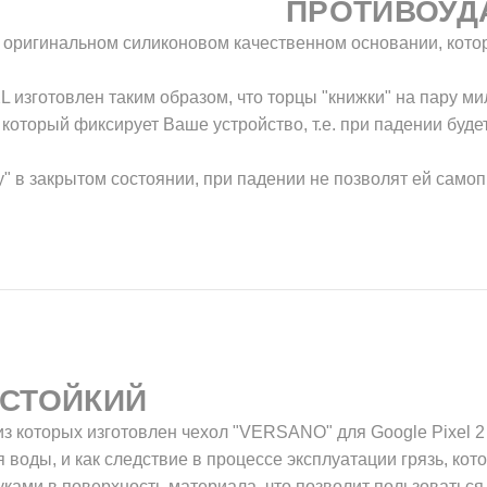
ПРОТИВОУД
 в оригинальном силиконовом качественном основании, кото
L изготовлен таким образом, что торцы "книжки" на пару м
который фиксирует Ваше устройство, т.е. при падении буде
у" в закрытом состоянии, при падении не позволят ей само
СТОЙКИЙ
з которых изготовлен чехол "VERSANO" для Google Pixel 2 
я воды, и как следствие в процессе эксплуатации грязь, кот
уками в поверхность материала, что позволит пользоваться