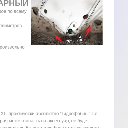
АРНЫЙ
рое по всему
иллиметров
т
произвольно
XL, практически абсолютно "гидрофобны" Т.е.
орая может попасть на аксессуар, не будет
 чехлом для Вашего телефона столько сколько