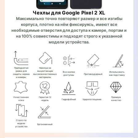
Чехлы для Google Pixel 2 XL
Максимально точно повторяют размер и все изгибы
корпуса, плотно на нём фиксируясь, имеют все
необходимые отверстия для доступа к камере, портам и
на 100% совместимы и подходят строго к указанной
модели устройства.
Приподнятая
Никогда не
рамка для
выцветающие
Все кнопки
Использовать
защиты экрана
высококачественные
Противоударный
доступны
как подставку
и камеры
материалы
Качественная
Гарантия 12
Премиум
Гидрофобный
Ударопоглощение
кожа
недель
качество
Строго по
модели
Эргономичный
устройства