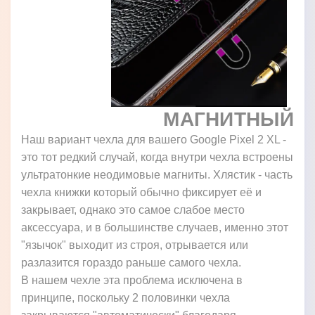
МАГНИТНЫЙ
Наш вариант чехла для вашего Google Pixel 2 XL -
это тот редкий случай, когда внутри чехла встроены
ультратонкие неодимовые магниты. Хлястик - часть
чехла книжки который обычно фиксирует её и
закрывает, однако это самое слабое место
аксессуара, и в большинстве случаев, именно этот
"язычок" выходит из строя, отрывается или
разлазится гораздо раньше самого чехла.
В нашем чехле эта проблема исключена в
принципе, поскольку 2 половинки чехла