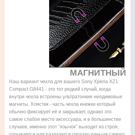
МАГНИТНЫЙ
Наш вариант чехла для вашего Sony Xperia XZ1
Compact G8441 - это тот редкий случай, когда
внутри чехла встроены ультратонкие неодимовые
магниты. Хлястик - часть чехла книжки который
обычно фиксирует её и закрывает, однако это
самое слабое место аксессуара, и в большинстве
случаев, именно этот "язычок" выходит из строя,
отрывается или разлазится гораздо раньше самого