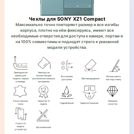
Чехлы для SONY XZ1 Compact
Максимально точно повторяют размер и все изгибы
корпуса, плотно на нём фиксируясь, имеют все
необходимые отверстия для доступа к камере, портам и
на 100% совместимы и подходят строго к указанной
модели устройства.
Приподнятая
Никогда не
рамка для
выцветающие
Все кнопки
Использовать
защиты экрана
высококачественные
Противоударный
доступны
как подставку
и камеры
материалы
Качественная
Гарантия 12
Премиум
Гидрофобный
Ударопоглощение
кожа
недель
качество
Строго по
модели
Эргономичный
устройства