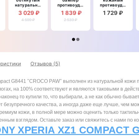
натуральной
противоударный
противоударный
рный
кожей для
со
для Sony
3 029 ₽
1 839 ₽
1 729 ₽
Sony Xperia
вставкой из
Xperia XZ1
4 599 ₽
XZ1
натуральной
2 539 ₽
Compact
Compact
кожи для
G8441
G8441
Sony Xperia
"BENTYAGA"
"SIGNATURE
XZ1
BULL"
Compact
G8441
"GENUINE
ВАРАН"
еристики
Отзывов (5)
pact G8441 "CROCO PAW" выполнен из натуральной кожи п
логах, на 100% соответствуют и являются таковыми в дейст
аконец-то купили то, что выбирали, а не как обычно бывает
ет безупречного качества, а иногда даже еще лучше, чем мо
премиум кожи, в полной мере можно оценить только тактиль
нным взглядом. Оставьте заказ или свяжитесь с нами по к
NY XPERIA XZ1 COMPACT 