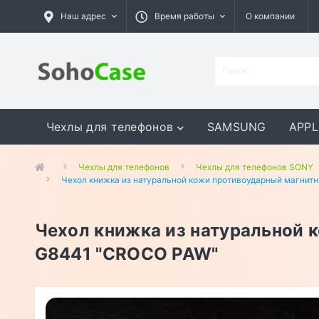
Наш адрес
Время работы
О компании
Чехлы для телефонов
SAMSUNG
APPL
GOOGLE
MEIZU
ASUS
Чехлы для телефонов
Чехлы для телефонов SONY
Чехол книжка из натуральной кожи противоударный магнитн
Чехол книжка из натуральной 
G8441 "CROCO PAW"