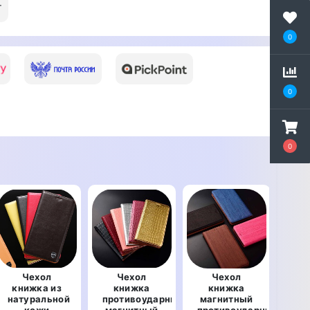
т
0
0
0
Чехол
Чехол
Чехол
Ч
книжка из
книжка
книжка
р
натуральной
противоударный
магнитный
кожи
магнитный
противоударный
к