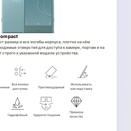
Compact
 размер и все изгибы корпуса, плотно на нём
одимые отверстия для доступа к камере, портам и на
 строго к указанной модели устройства.
е
Все кнопки
Использовать
венные
Противоударный
доступны
как подставку
Премиум
Гидрофобный
Ударопоглощение
качество