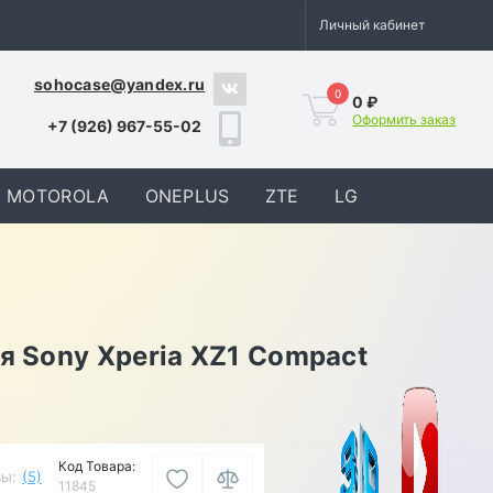
Личный кабинет
sohocase@yandex.ru
0
0 ₽
Оформить заказ
+7 (926) 967-55-02
MOTOROLA
ONEPLUS
ZTE
LG
я Sony Xperia XZ1 Compact
Код Товара:
ы:
(5)
11845