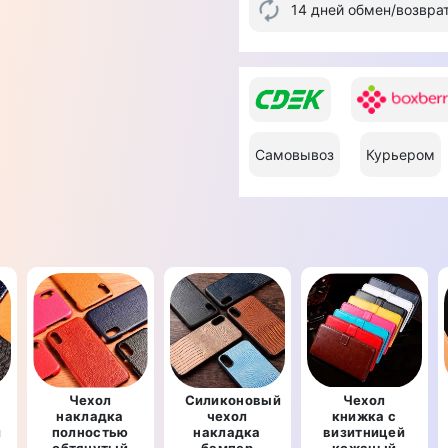
14 дней обмен/возвра
Самовывоз
Курьером
Чехол
Силиконовый
Чехол
накладка
чехол
книжка с
й
полностью
накладка
визитницей
обтянутый
бампер
кожаный