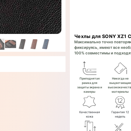
Чехлы для SONY XZ1 
Максимально точно повторяют
фиксируясь, имеют все необх
100% совместимы и подходят
Приподнятая
Никогда не
рамка для
выцветающи
защиты экрана и
высококачест
камеры
материалы
Качественная
Гарантия 12
кожа
недель