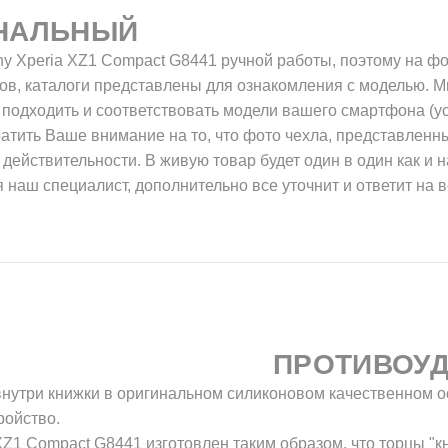
НАЛЬНЫЙ
y Xperia XZ1 Compact G8441 ручной работы, поэтому на ф
ов, каталоги представлены для ознакомления с моделью. М
 подходить и соответствовать модели вашего смартфона (ус
атить Ваше внимание на то, что фото чехла, представленны
 действительности. В живую товар будет один в один как и н
 наш специалист, дополнительно все уточнит и ответит на 
ПРОТИВОУ
внутри книжки в оригинальном силиконовом качественном о
ройство.
Z1 Compact G8441 изготовлен таким образом, что торцы "к