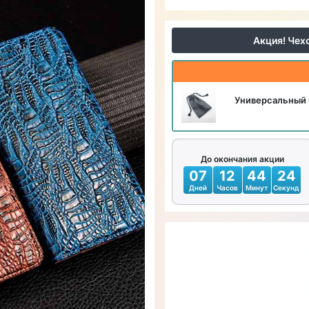
Акция! Чех
Универсальный 
До окончания акции
07
12
44
23
Дней
Часов
Минут
Секунд