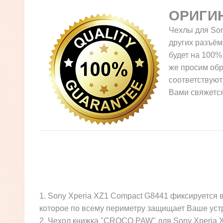
ОРИГИ
Чехлы для Son
других разъём
будет на 100%
же просим обр
соответствуют
Вами свяжется
1. Sony Xperia XZ1 Compact G8441 фиксируется 
которое по всему периметру защищает Ваше уст
2. Чехол книжка "CROCO PAW" для Sony Xperia X