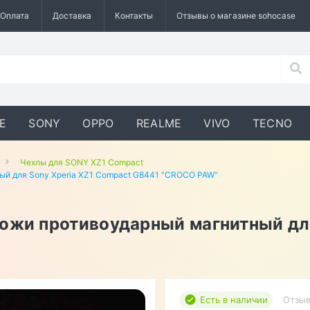
Оплата
Доставка
Контакты
Отзывы о магазине sohocase
E
SONY
OPPO
REALME
VIVO
TECNO
Чехлы для SONY XZ1 Compact
ый для Sony Xperia XZ1 Compact G8441 "CROCO PAW"
кожи противоударный магнитный дл
Есть в наличии
Отзыв