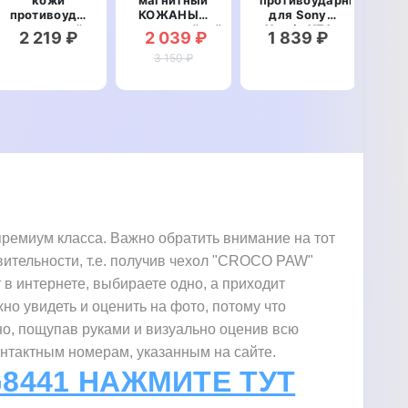
противоударный
КОЖАНЫЙ
для Sony
НА
магнитный
влагостойкий
Xperia XZ1
П
2 219 ₽
2 039 ₽
1 839 ₽
2
для Sony
для Sony
Compact
КО
Xperia XZ1
Xperia XZ1
3 150 ₽
G8441
те
Compact
Compact
"WOODER"
Son
G8441
G8441
"CLASIC"
"GOLDAX"
C
"F
ремиум класса. Важно обратить внимание на тот
вительности, т.е. получив чехол "CROCO PAW"
 в интернете, выбираете одно, а приходит
жно увидеть и оценить на фото, потому что
но, пощупав руками и визуально оценив всю
онтактным номерам, указанным на сайте.
G8441 НАЖМИТЕ ТУТ