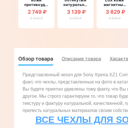
противоударный
натуральной
магнитный
магнитный
кожей для
противоуда
2 749 ₽
3 139 ₽
3 829 ₽
для Sony
Sony Xperia
для Sony
Xperia XZ1
3 349 ₽
4 599 ₽
XZ1
Xperia XZ1
4 899 ₽
Compact
Compact
Compact
G8441
G8441
G8441
"CRUCIS"
"SIGNATURE
"ПИТОН"
ZENUS
CROCO"
Обзор товара
Описание товара
Характ
Представленный чехол для Sony Xperia XZ1 Com
факт, что чехлы, представленные на фото в ката
Вы будете приятно удивлены тому факту, что Вы н
другое. Мы строго гарантируем то, что товар буд
текстуру и фактуру натуральной, качественной, 
прелесть натуральных материалов своим собстве
ВСЕ ЧЕХЛЫ ДЛЯ SO