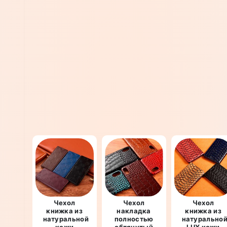
Чехол
Чехол
Чехол
книжка из
накладка
книжка из
натуральной
полностью
натурально
кожи
обтянутый
LUX кожи