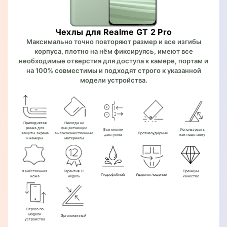
Чехлы для Realme GT 2 Pro
Максимально точно повторяют размер и все изгибы
корпуса, плотно на нём фиксируясь, имеют все
необходимые отверстия для доступа к камере, портам и
на 100% совместимы и подходят строго к указанной
модели устройства.
Приподнятая
Никогда не
рамка для
выцветающие
Все кнопки
Использовать
защиты экрана
высококачественные
Противоударный
доступны
как подставку
и камеры
материалы
Качественная
Гарантия 12
Премиум
Гидрофобный
Ударопоглощение
кожа
недель
качество
Строго по
модели
Эргономичный
устройства