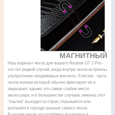
МАГНИТНЫЙ
Наш вариант чехла для вашего Realme GT 2 Pro -
это тот редкий случай, когда внутри чехла встроены
ультратонкие неодимовые магниты. Хлястик - часть
чехла книжки который обычно фиксирует её и
закрывает, однако это самое слабое место
аксессуара, и в большинстве случаев, именно этот
"язычок" выходит из строя, отрывается или
разлазится гораздо раньше самого чехла.
В нашем чехле эта проблема исключена в