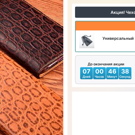
Акция! Чех
Универсальный 
До окончания акции
07
00
46
37
Дней
Часов
Минут
Секунд