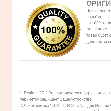
ОРИГ
Чехлы для Re
разъёмов, ка
на 100% подх
Ваше внимани
товар будет 
дополнительн
1. Realme GT 2 Pro фиксируется внутри книжки 
периметру защищает Ваше устройство.
2. Чехол книжка "LEATHER STONE" для Realme GT