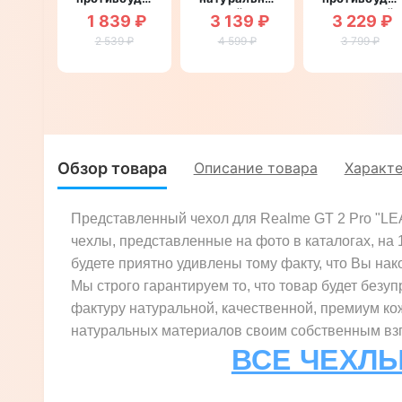
со
кожей для
магнитный
1 839 ₽
3 139 ₽
3 229 ₽
вставкой из
Realme GT
для Realme
натуральной
2 539 ₽
4 599 ₽
2 Pro
GT 2 Pro
3 799 ₽
кожи для
"SIGNATURE
"CROCO
Realme GT
ZENUS
HEAD"
2 Pro
CROCO"
"GENUINE
ФЛОТАР"
Обзор товара
Описание товара
Характ
Представленный чехол для Realme GT 2 Pro "LE
чехлы, представленные на фото в каталогах, на
будете приятно удивлены тому факту, что Вы нако
Мы строго гарантируем то, что товар будет безуп
фактуру натуральной, качественной, премиум ко
натуральных материалов своим собственным взгл
ВСЕ ЧЕХЛЫ