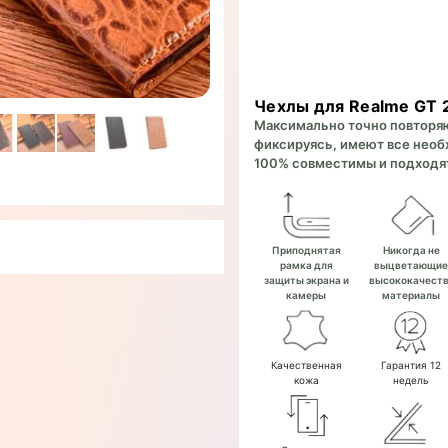
Чехлы для Realme GT 2
Максимально точно повторяют
фиксируясь, имеют все необх
100% совместимы и подходят
Приподнятая
Никогда не
рамка для
выцветающи
защиты экрана и
высококачест
камеры
материалы
Качественная
Гарантия 12
кожа
недель