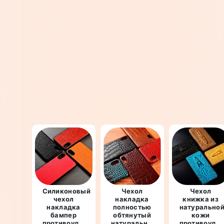
Силиконовый
Чехол
Чехол
чехол
накладка
книжка из
накладка
полностью
натурально
бампер
обтянутый
кожи
противоударный
натуральной
противоуда