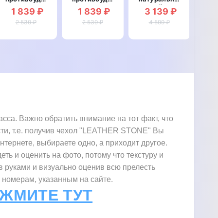
со
со
кожей для
ма
1 839 ₽
1 839 ₽
3 139 ₽
2
вставкой из
вставкой из
Realme GT
дл
натуральной
2 539 ₽
натуральной
2 539 ₽
4 599 ₽
2 Pro
G
кожи для
кожи для
"SIGNATURE
"L
Realme GT
Realme GT
СТРАУС
2 Pro
2 Pro
НОГА"
"GENUINE
"GENUINE
КРОКОДИЛ"
РЕПТИЛИЯ"
са. Важно обратить внимание на тот факт, что
сти, т.е. получив чехол "LEATHER STONE" Вы
интернете, выбираете одно, а приходит другое.
еть и оценить на фото, потому что текстуру и
в руками и визуально оценив всю прелесть
 номерам, указанным на сайте.
АЖМИТЕ ТУТ