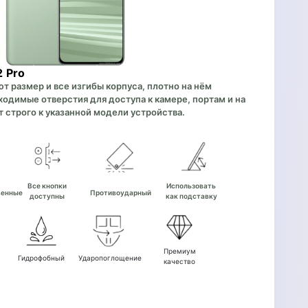
 Pro
 размер и все изгибы корпуса, плотно на нём
одимые отверстия для доступа к камере, портам и на
 строго к указанной модели устройства.
е
Все кнопки
Использовать
венные
Противоударный
доступны
как подставку
Премиум
Гидрофобный
Ударопоглощение
качество