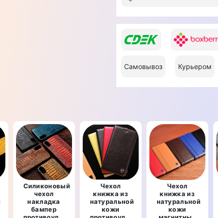
Самовывоз
Курьером
Силиконовый
Чехол
Чехол
чехол
книжка из
книжка из
й
накладка
натуральной
натуральной
бампер
кожи
кожи
рный
противоударный
противоударный
магнитный