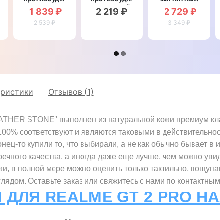
со
магнитный
противоударный
1 839 ₽
2 219 ₽
2 729 ₽
вставкой из
для Realme
для Realme
натуральной
2 539 ₽
GT 2 Pro
GT 2 Pro
3 349 ₽
кожи для
"CLASIC"
"BOTTEGA"
Realme GT
2 Pro
"GENUINE
LUX"
еристики
Отзывов (1)
ATHER STONE" выполнен из натуральной кожи премиум клас
 100% соответствуют и являются таковыми в действительно
нец-то купили то, что выбирали, а не как обычно бывает в 
речного качества, а иногда даже еще лучше, чем можно увид
жи, в полной мере можно оценить только тактильно, пощупа
ядом. Оставьте заказ или свяжитесь с нами по контактным
 ДЛЯ REALME GT 2 PRO Н