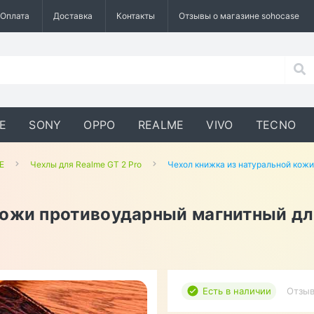
Оплата
Доставка
Контакты
Отзывы о магазине sohocase
E
SONY
OPPO
REALME
VIVO
TECNO
E
Чехлы для Realme GT 2 Pro
Чехол книжка из натуральной кожи
кожи противоударный магнитный для
Есть в наличии
Отзыв