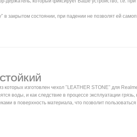
-держатель, который фиксирует Ваше устройство, т.е. при
у" в закрытом состоянии, при падении не позволят ей само
СТОЙКИЙ
из которых изготовлен чехол "LEATHER STONE" для Realme
оятся воды, и как следствие в процессе эксплуатации грязь,
уками в поверхность материала, что позволит пользоваться