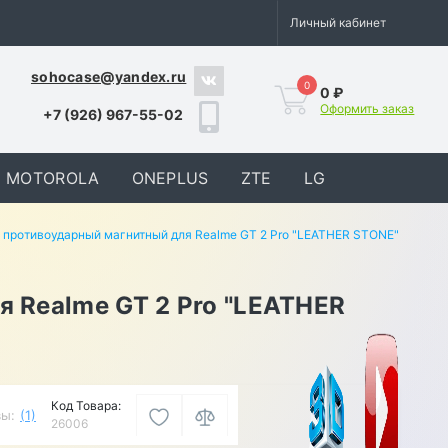
Личный кабинет
sohocase@yandex.ru
0
0 ₽
Оформить заказ
+7 (926) 967-55-02
MOTOROLA
ONEPLUS
ZTE
LG
 противоударный магнитный для Realme GT 2 Pro "LEATHER STONE"
 Realme GT 2 Pro "LEATHER
Код Товара:
ы:
(1)
26006