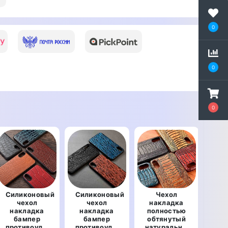
0
0
0
Силиконовый
Силиконовый
Чехол
чехол
чехол
накладка
кн
накладка
накладка
полностью
нат
бампер
бампер
обтянутый
противоударный
противоударный
натуральной
про