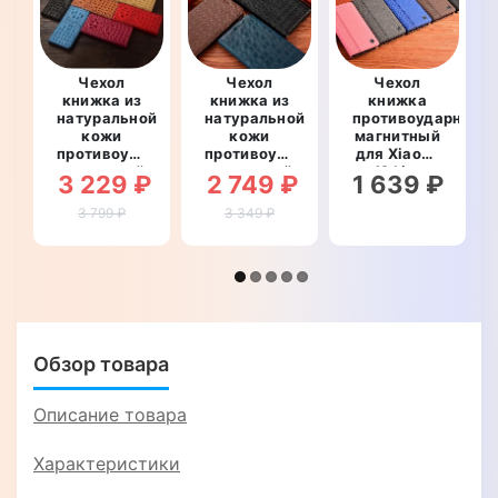
Чехол
Чехол
Чехол
книжка из
книжка из
книжка
натуральной
натуральной
противоударный
кожи
кожи
магнитный
противоударный
противоударный
для Xiaomi
магнитный
магнитный
12 Lite
3 229 ₽
2 749 ₽
1 639 ₽
для Xiaomi
для Xiaomi
"PRIVILEGE"
12 Lite
12 Lite
3 799 ₽
3 349 ₽
"CROCO
"LINEARIS"
CREAST"
Обзор товара
Описание товара
Характеристики