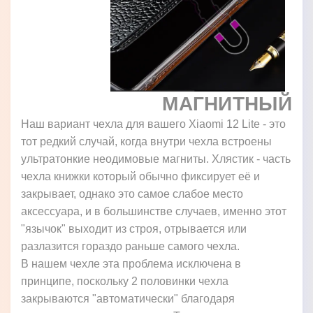
МАГНИТНЫЙ
Наш вариант чехла для вашего Xiaomi 12 Lite - это
тот редкий случай, когда внутри чехла встроены
ультратонкие неодимовые магниты. Хлястик - часть
чехла книжки который обычно фиксирует её и
закрывает, однако это самое слабое место
аксессуара, и в большинстве случаев, именно этот
"язычок" выходит из строя, отрывается или
разлазится гораздо раньше самого чехла.
В нашем чехле эта проблема исключена в
принципе, поскольку 2 половинки чехла
закрываются "автоматически" благодаря