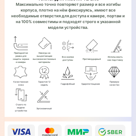
Максимально точно повторяют размер и все изгибы
корпуса, плотно на нём фиксируясь, имеют все
необходимые отверстия для доступа к камере, портам и
на 100% совместимы и подходят строго к указанной
модели устройства.
Приподнятая
Никогда не
рамка для
выцветающие
Все кнопки
Использовать
защиты экрана
высококачественные
Противоударный
доступны
как подставку
и камеры
материалы
Качественная
Гарантия 12
Премиум
Гидрофобный
Ударопоглощение
кожа
недель
качество
Строго по
модели
Эргономичный
устройства