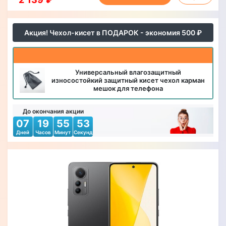
Акция! Чехол-кисет в ПОДАРОК - экономия 500 ₽
Универсальный влагозащитный
износостойкий защитный кисет чехол карман
мешок для телефона
До окончания акции
07
19
55
51
Дней
Часов
Минут
Секунд