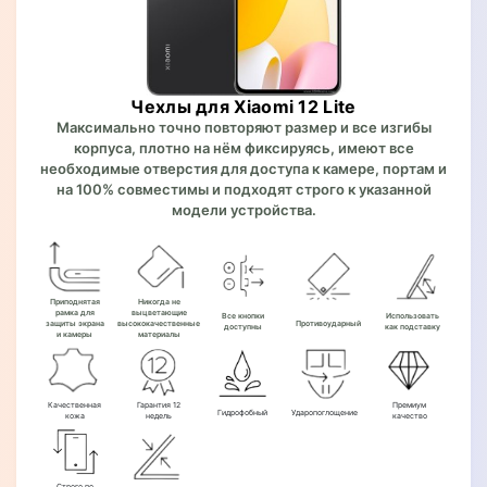
Чехлы для Xiaomi 12 Lite
Максимально точно повторяют размер и все изгибы
корпуса, плотно на нём фиксируясь, имеют все
необходимые отверстия для доступа к камере, портам и
на 100% совместимы и подходят строго к указанной
модели устройства.
Приподнятая
Никогда не
рамка для
выцветающие
Все кнопки
Использовать
защиты экрана
высококачественные
Противоударный
доступны
как подставку
и камеры
материалы
Качественная
Гарантия 12
Премиум
Гидрофобный
Ударопоглощение
кожа
недель
качество
Строго по