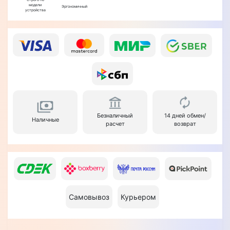
модели
Эргономичный
устройства
Безналичный
14 дней обмен/
Наличные
расчет
возврат
Самовывоз
Курьером