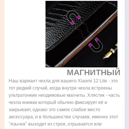
МАГНИТНЫЙ
Наш вариант чехла для вашего Xiaomi 12 Lite - это
тот редкий случай, когда внутри чехла встроены
ультратонкие неодимовые магниты. Хлястик - часть
чехла книжки который обычно фиксирует её и
закрывает, однако это самое слабое место
аксессуара, и в большинстве случаев, именно этот
"язычок" выходит из строя, отрывается или