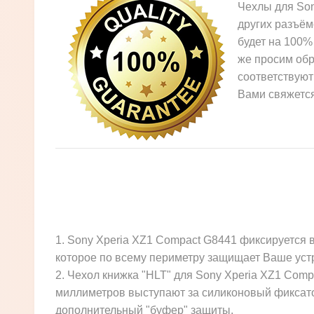
Чехлы для Son
других разъём
будет на 100%
же просим обр
соответствуют
Вами свяжется
1. Sony Xperia XZ1 Compact G8441 фиксируется 
которое по всему периметру защищает Ваше уст
2. Чехол книжка "HLT" для Sony Xperia XZ1 Comp
миллиметров выступают за силиконовый фиксатор
дополнительный "буфер" защиты.