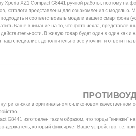
y Xperia XZ1 Compact G8441 ручной работы, поэтому на ф
ов, каталоги представлены для ознакомления с моделью. М
 подходить и соответствовать модели вашего смартфона (ус
атить Ваше внимание на то, что фото чехла, представленны
 действительности. В живую товар будет один в один как и н
 наш специалист, дополнительно все уточнит и ответит на 
ПРОТИВОУ
внутри книжки в оригинальном силиконовом качественном о
ройство.
act G8441 изготовлен таким образом, что торцы "книжки" на
-держатель, который фиксирует Ваше устройство, т.е. при