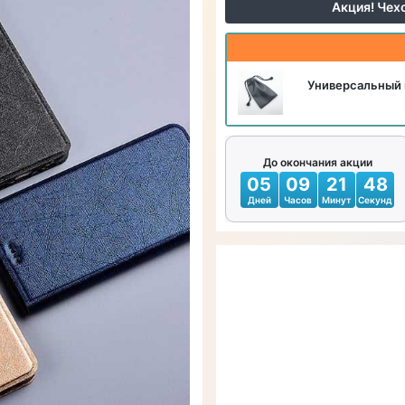
Акция! Чех
Универсальный 
До окончания акции
05
09
21
47
Дней
Часов
Минут
Секунд