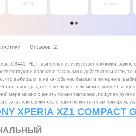
натуральной
2 539 ₽
Xperia XZ1
Xperia XZ1
3 349 ₽
кожи для
Compact
Compact
Sony Xperia
G8441
G8441
XZ1
"CLASIC"
"BOTTEGA"
Compact
G8441
"GENUINE
ПИТОН"
еристики
Отзывов (2)
act G8441 "HLT" выполнен из искусственной кожи, важно об
ответствуют и являются таковыми в действительности, т.е.
о, что выбирали, а не как обычно бывает в интернете, выби
чества, а иногда даже еще лучше, чем можно увидеть и оцен
лной мере можно оценить только тактильно, пощупав руками
те заказ или свяжитесь с нами по контактным номерам, ук
NY XPERIA XZ1 COMPACT 
НАЛЬНЫЙ