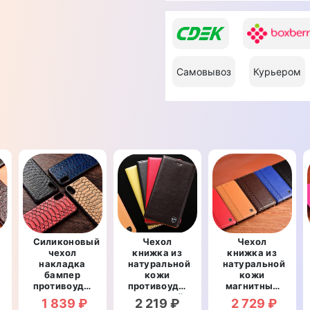
Самовывоз
Курьером
Силиконовый
Чехол
Чехол
чехол
книжка из
книжка из
накладка
натуральной
натуральной
бампер
кожи
кожи
й
противоударный
противоударный
магнитный
со
магнитный
противоударный
1 839 ₽
2 219 ₽
2 729 ₽
вставкой из
для Sony
для Sony