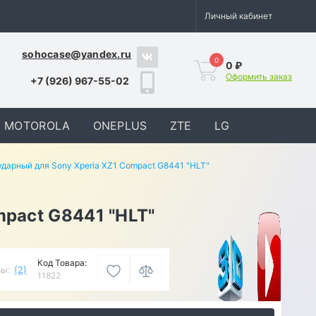
Личный кабинет
sohocase@yandex.ru
0
0 ₽
Оформить заказ
+7 (926) 967-55-02
MOTOROLA
ONEPLUS
ZTE
LG
дарный для Sony Xperia XZ1 Compact G8441 "HLT"
pact G8441 "HLT"
Код Товара:
ы:
(2)
11822