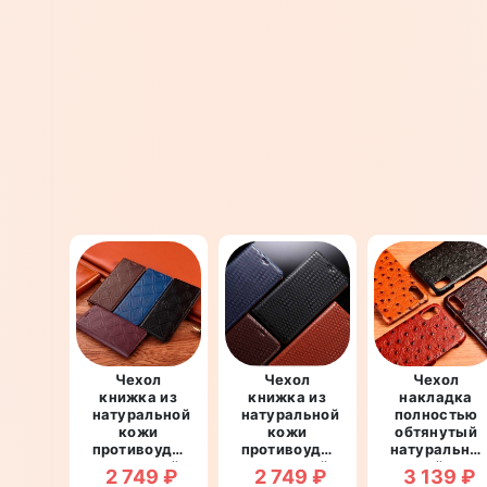
Чехол
Чехол
Чехол
книжка из
книжка из
накладка
натуральной
натуральной
полностью
кожи
кожи
обтянутый
противоударный
противоударный
натурально
магнитный
магнитный
кожей для
2 749 ₽
2 749 ₽
3 139 ₽
для Sony
для Sony
Sony Xperia