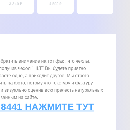
для Sony
3 349 ₽
4 599 ₽
XZ1
G8441
Xp
Xperia XZ1
Compact
"PRIVILEGE"
C
Compact
G8441
G8441
"SIGNATURE
"G
"MARBLE"
ZENUS
CROCO"
ратить внимание на тот факт, что чехлы,
 получив чехол "HLT" Вы будете приятно
раете одно, а приходит другое. Мы строго
ить на фото, потому что текстуру и фактуру
 и визуально оценив всю прелесть натуральных
азанным на сайте.
G8441 НАЖМИТЕ ТУТ