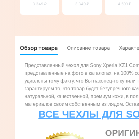
Xperia XZ1
3 349 ₽
Xperia XZ1
3 349 ₽
4 599 ₽
XZ1
Compact
Compact
Compact
G8441
G8441
G8441
"CRUCIS"
"TOROS"
"SIGNATURE
СТРАУС"
Обзор товара
Описание товара
Характ
Представленный чехол для Sony Xperia XZ1 Comp
представленные на фото в каталогах, на 100% со
удивлены тому факту, что Вы наконец-то купили т
гарантируем то, что товар будет безупречного ка
натуральной, качественной, премиум кожи, в по
материалов своим собственным взглядом. Оставь
ВСЕ ЧЕХЛЫ ДЛЯ SO
ОРИГИ