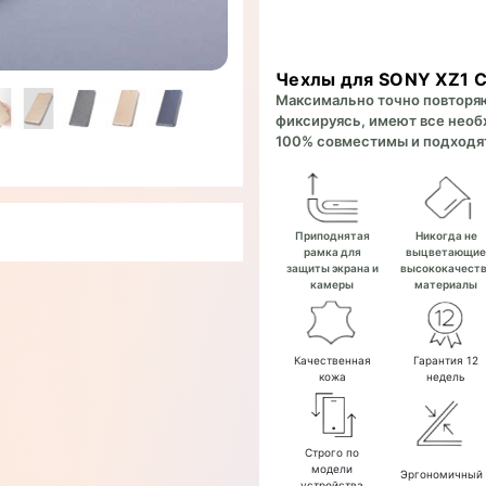
Чехлы для SONY XZ1 
Максимально точно повторяют
фиксируясь, имеют все необх
100% совместимы и подходят
Приподнятая
Никогда не
рамка для
выцветающи
защиты экрана и
высококачест
камеры
материалы
Качественная
Гарантия 12
кожа
недель
Строго по
модели
Эргономичный
устройства