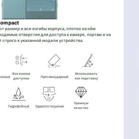
Compact
 размер и все изгибы корпуса, плотно на нём
одимые отверстия для доступа к камере, портам и на
 строго к указанной модели устройства.
е
Все кнопки
Использовать
венные
Противоударный
доступны
как подставку
Премиум
Гидрофобный
Ударопоглощение
качество