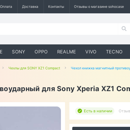
Оплата
Доставка
Контакты
Отзывы о магазине sohocase
E
SONY
OPPO
REALME
VIVO
TECNO
Чехлы для SONY XZ1 Compact
Чехол книжка магнитный противоу
воударный для Sony Xperia XZ1 Com
Есть в наличии
Отзыв