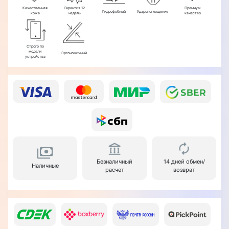
Качественная
Гарантия 12
Премиум
Гидрофобный
Ударопоглощение
кожа
недель
качество
Строго по
модели
Эргономичный
устройства
Безналичный
14 дней обмен/
Наличные
расчет
возврат