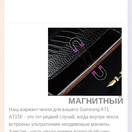
МАГНИТНЫЙ
Наш вариант чехла для вашего Samsung A71
A715F - это тот редкий случай, когда внутри чехла
встроены ультратонкие неодимовые магниты.
Хлястик - часть чехла книжки который обычно