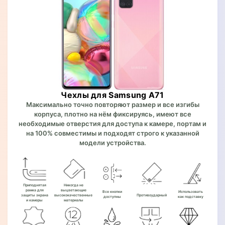
Чехлы для Samsung A71
Максимально точно повторяют размер и все изгибы
корпуса, плотно на нём фиксируясь, имеют все
необходимые отверстия для доступа к камере, портам и
на 100% совместимы и подходят строго к указанной
модели устройства.
Приподнятая
Никогда не
рамка для
выцветающие
Все кнопки
Использовать
защиты экрана
высококачественные
Противоударный
доступны
как подставку
и камеры
материалы