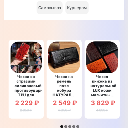
Самовывоз
Курьером
Чехол со
Чехол на
Чехол
стразами
ремень
книжка из
силиконовый
пояс
натуральной
противоударный
кобура
LUX кожи
TPU для
НАТУРАЛЬНАЯ
магнитный
Samsung
ПРЕМИУМ
противоударный
2 229 ₽
2 549 ₽
3 829 ₽
A71 A715F
КОЖА для
для
"SWAROV
телефона
Samsung
2 850 ₽
4 350 ₽
4 899 ₽
LUXURY"
Samsung
A71 A715F
A71 A715F
"OSTRICH"
"FLOTAR"