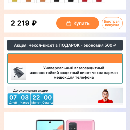
2 219 ₽
Быстрая 
Купить
покупка
Акция! Чехол-кисет в ПОДАРОК - экономия 500 ₽
Универсальный влагозащитный
износостойкий защитный кисет чехол карман
мешок для телефона
До окончания акции
07
03
21
59
Дней
Часов
Минут
Секунд