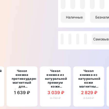
Наличные
Безнали
Самовыв
й
Чехол
Чехол
Чехол
книжка
книжка из
книжка из
противоударный
натуральной
натуральной
магнитный
премиум
кожи
рный
для
кожи
магнитный
Samsung
противоударный
противоударный
1 639 ₽
3 039 ₽
2 829 ₽
A71 A715F
магнитный
для
й
"PRIVILEGE"
3 750 ₽
для
Samsung
3 549 ₽
Samsung
A71 A715F
A71 A715F
"ITALIAN"