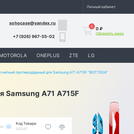
Личный кабинет
sohocase@yandex.ru
0
0 ₽
Оформить заказ
+7 (926) 967-55-02
MOTOROLA
ONEPLUS
ZTE
LG
агнитный противоударный для Samsung A71 A715F "BOTTEGA"
я Samsung A71 A715F
Код Товара:
ы:
(0)
04347