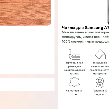
Чехлы для Samsung A
Максимально точно повторяют
фиксируясь, имеют все необх
100% совместимы и подходят
Приподнятая
Никогда не
рамка для
выцветающи
защиты экрана и
высококачест
камеры
материалы
Качественная
Гарантия 12
кожа
недель