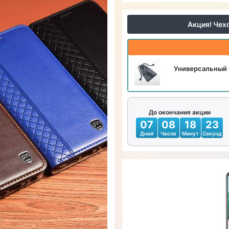
Акция! Чех
Универсальный 
До окончания акции
07
08
18
21
Дней
Часов
Минут
Секунд