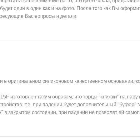
обратить Ваше внимание на то, что фото чехла, представле
будет один в один как и на фото. После того как Вы оформи
ересующие Вас вопросы и детали.
ки в оригинальном силиконовом качественном основании, 
5F изготовлен таким образом, что торцы "книжки" на пар
тройство, т.е. при падении будет дополнительный "буфер" 
у" в закрытом состоянии, при падении не позволят ей само