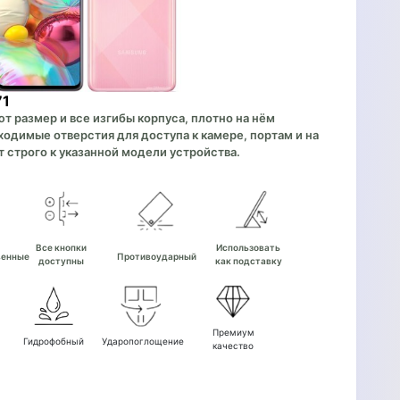
71
 размер и все изгибы корпуса, плотно на нём
одимые отверстия для доступа к камере, портам и на
 строго к указанной модели устройства.
е
Все кнопки
Использовать
венные
Противоударный
доступны
как подставку
Премиум
Гидрофобный
Ударопоглощение
качество