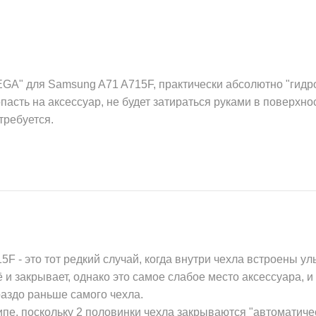
GA" для Samsung A71 A715F, практически абсолютно "гидроф
пасть на аксессуар, не будет затираться руками в поверхно
требуется.
 - это тот редкий случай, когда внутри чехла встроены ул
 и закрывает, однако это самое слабое место аксессуара, и
раздо раньше самого чехла.
пе, поскольку 2 половинки чехла закрываются "автоматичес