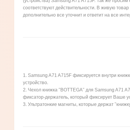
(устройства) Samsung A71 A715F. Так же просим 
соответствуют действительности. В живую товар 
дополнительно все уточнит и ответит на все инт
1. Samsung A71 A715F фиксируется внутри книж
устройство.
2. Чехол книжка "BOTTEGA" для Samsung A71 A71
фиксатор-держатель, который фиксирует Ваше ус
3. Ультратонкие магниты, которые держат "книжк