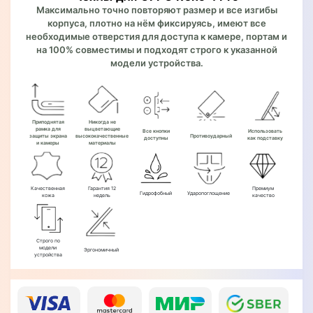
Максимально точно повторяют размер и все изгибы
корпуса, плотно на нём фиксируясь, имеют все
необходимые отверстия для доступа к камере, портам и
на 100% совместимы и подходят строго к указанной
модели устройства.
Приподнятая
Никогда не
рамка для
выцветающие
Все кнопки
Использовать
защиты экрана
высококачественные
Противоударный
доступны
как подставку
и камеры
материалы
Качественная
Гарантия 12
Премиум
Гидрофобный
Ударопоглощение
кожа
недель
качество
Строго по
модели
Эргономичный
устройства