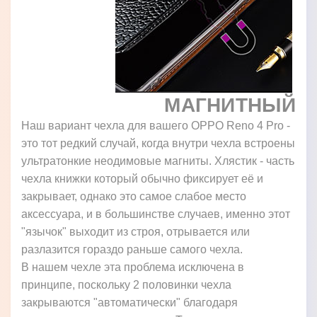
МАГНИТНЫЙ
Наш вариант чехла для вашего OPPO Reno 4 Pro -
это тот редкий случай, когда внутри чехла встроены
ультратонкие неодимовые магниты. Хлястик - часть
чехла книжки который обычно фиксирует её и
закрывает, однако это самое слабое место
аксессуара, и в большинстве случаев, именно этот
"язычок" выходит из строя, отрывается или
разлазится гораздо раньше самого чехла.
В нашем чехле эта проблема исключена в
принципе, поскольку 2 половинки чехла
закрываются "автоматически" благодаря