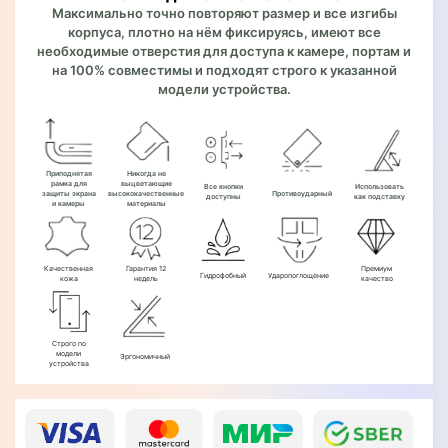
Максимально точно повторяют размер и все изгибы
корпуса, плотно на нём фиксируясь, имеют все
необходимые отверстия для доступа к камере, портам и
на 100% совместимы и подходят строго к указанной
модели устройства.
Приподнятая
Никогда не
рамка для
выцветающие
Все кнопки
Использовать
защиты экрана
высококачественные
Противоударный
доступны
как подставку
и камеры
материалы
Качественная
Гарантия 12
Премиум
Гидрофобный
Ударопоглощение
кожа
недель
качество
Строго по
модели
Эргономичный
устройства