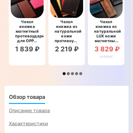
Чехол
Чехол
Чехол
книжка
книжка из
книжка из
магнитный
натуральной
натуральной
противоударный
кожи
LUX кожи
для OPPO
противоударный
магнитный
Reno 4 Pro
магнитный
противоударный
1 839 ₽
2 219 ₽
3 829 ₽
"WOODER"
для OPPO
для OPPO
Reno 4 Pro
Reno 4 Pro
4 899 ₽
"CLASIC"
"OSTRICH
LUXURY"
Обзор товара
Описание товара
Характеристики