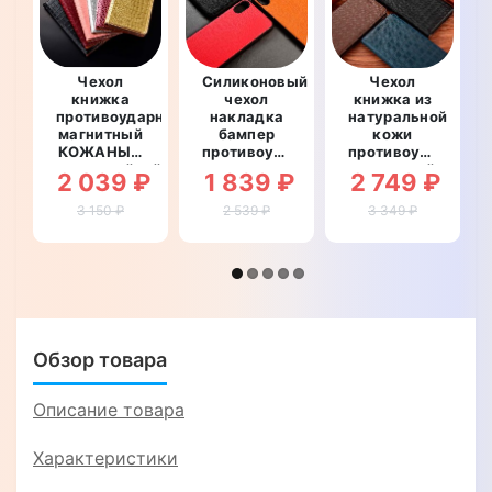
Чехол
Силиконовый
Чехол
книжка
чехол
книжка из
противоударный
накладка
натуральной
магнитный
бампер
кожи
КОЖАНЫЙ
противоударный
противоударный
влагостойкий
со
магнитный
2 039 ₽
1 839 ₽
2 749 ₽
для
вставкой
для
OnePlus
из
OnePlus
3 150 ₽
2 539 ₽
3 349 ₽
Nord
натуральной
Nord
"GOLDAX"
кожи для
"LINEARIS"
OnePlus
Nord
"GENUINE
ФЛОТАР"
Обзор товара
Описание товара
Характеристики