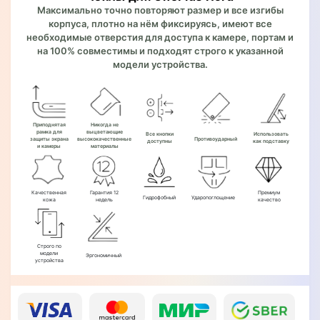
Максимально точно повторяют размер и все изгибы
корпуса, плотно на нём фиксируясь, имеют все
необходимые отверстия для доступа к камере, портам и
на 100% совместимы и подходят строго к указанной
модели устройства.
Приподнятая
Никогда не
рамка для
выцветающие
Все кнопки
Использовать
защиты экрана
высококачественные
Противоударный
доступны
как подставку
и камеры
материалы
Качественная
Гарантия 12
Премиум
Гидрофобный
Ударопоглощение
кожа
недель
качество
Строго по
модели
Эргономичный
устройства