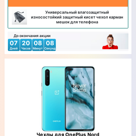
Универсальный влагозащитный
износостойкий защитный кисет чехол карман
мешок для телефона
До окончания акции
07
20
08
06
Дней
Часов
Минут
Секунд
Чехлы для OnePlus Nord