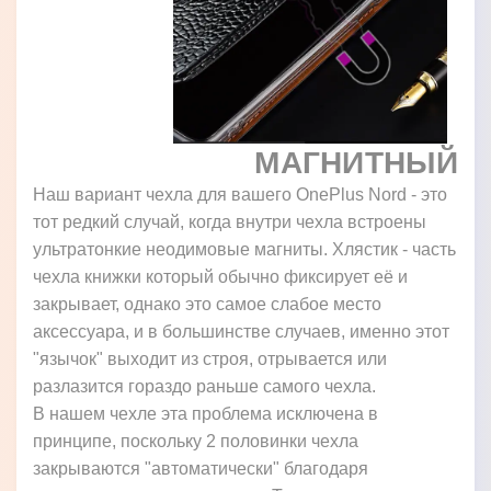
МАГНИТНЫЙ
Наш вариант чехла для вашего OnePlus Nord - это
тот редкий случай, когда внутри чехла встроены
ультратонкие неодимовые магниты. Хлястик - часть
чехла книжки который обычно фиксирует её и
закрывает, однако это самое слабое место
аксессуара, и в большинстве случаев, именно этот
"язычок" выходит из строя, отрывается или
разлазится гораздо раньше самого чехла.
В нашем чехле эта проблема исключена в
принципе, поскольку 2 половинки чехла
закрываются "автоматически" благодаря