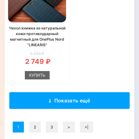
Чехол книжка из натуральной
кожи противоударный
магнитный для OnePlus Nord
"LINEARIS"
3 349 ₽
2 749 ₽
КУПИТЬ
Показать ещё
1
2
3
>
>|