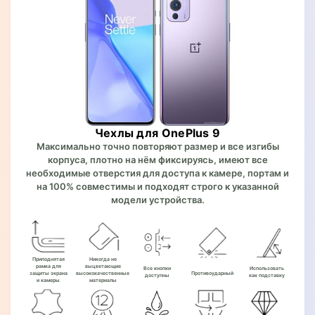
Чехлы для OnePlus 9
Максимально точно повторяют размер и все изгибы
корпуса, плотно на нём фиксируясь, имеют все
необходимые отверстия для доступа к камере, портам и
на 100% совместимы и подходят строго к указанной
модели устройства.
Приподнятая
Никогда не
рамка для
выцветающие
Все кнопки
Использовать
защиты экрана
высококачественные
Противоударный
доступны
как подставку
и камеры
материалы