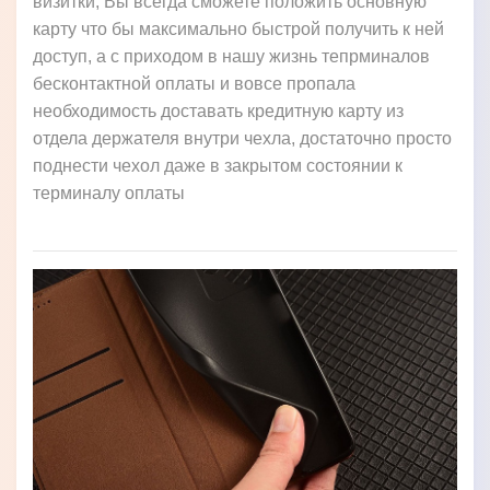
визитки, Вы всегда сможете положить основную
карту что бы максимально быстрой получить к ней
доступ, а с приходом в нашу жизнь тепрминалов
бесконтактной оплаты и вовсе пропала
необходимость доставать кредитную карту из
отдела держателя внутри чехла, достаточно просто
поднести чехол даже в закрытом состоянии к
терминалу оплаты