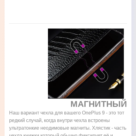
МАГНИТНЫЙ
Наш вариант чехла для вашего OnePlus 9 - это тот
редкий случай, когда внутри чехла встроены
ультратонкие неодимовые магниты. Хлястик - часть
чехла книжки который обычно фиксирует её и