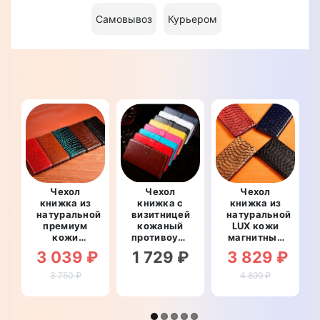
Самовывоз
Курьером
Чехол
Чехол
Чехол
книжка из
книжка с
книжка из
натуральной
визитницей
натуральной
премиум
кожаный
LUX кожи
кожи
противоударный
магнитный
противоударный
для
противоударный
3 039 ₽
1 729 ₽
3 829 ₽
магнитный
OnePlus 9
для
для
"BENTYAGA"
OnePlus 9
3 750 ₽
4 899 ₽
OnePlus 9
"ПИТОН"
"CROCODILE"