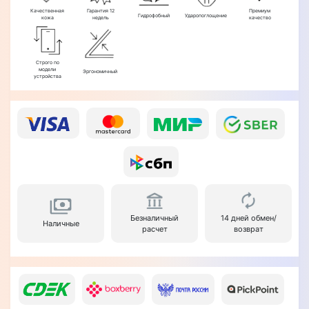
Качественная
Гарантия 12
Премиум
Гидрофобный
Ударопоглощение
кожа
недель
качество
Строго по
модели
Эргономичный
устройства
Безналичный
14 дней обмен/
Наличные
расчет
возврат