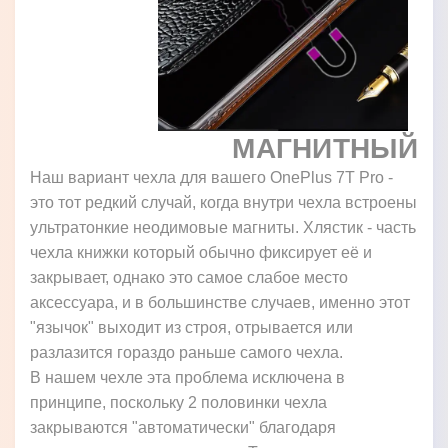
МАГНИТНЫЙ
Наш вариант чехла для вашего OnePlus 7T Pro -
это тот редкий случай, когда внутри чехла встроены
ультратонкие неодимовые магниты. Хлястик - часть
чехла книжки который обычно фиксирует её и
закрывает, однако это самое слабое место
аксессуара, и в большинстве случаев, именно этот
"язычок" выходит из строя, отрывается или
разлазится гораздо раньше самого чехла.
В нашем чехле эта проблема исключена в
принципе, поскольку 2 половинки чехла
закрываются "автоматически" благодаря