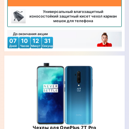
Универсальный влагозащитный
износостойкий защитный кисет чехол карман
мешок для телефона
До окончания акции
07
10
12
29
Дней
Часов
Минут
Секунд
Чехлы для OnePlus 7T Pro