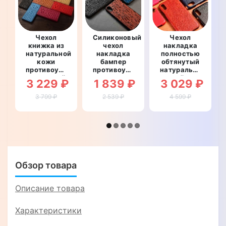
Чехол
Силиконовый
Чехол
книжка из
чехол
накладка
натуральной
накладка
полностью
кожи
бампер
обтянутый
противоударный
противоударный
натуральной
магнитный
со
кожей для
3 229 ₽
1 839 ₽
3 029 ₽
для
вставкой
OnePlus 7T
OnePlus 7T
из
Pro
3 799 ₽
2 539 ₽
4 599 ₽
Pro "CROCO
натуральной
"SIGNATURE
CREAST"
кожи для
BULL"
OnePlus 7T
Pro
"GENUINE
РЕПТИЛИЯ"
Обзор товара
Описание товара
Характеристики