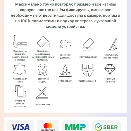
Максимально точно повторяют размер и все изгибы
корпуса, плотно на нём фиксируясь, имеют все
необходимые отверстия для доступа к камере, портам и
на 100% совместимы и подходят строго к указанной
модели устройства.
Приподнятая
Никогда не
рамка для
выцветающие
Все кнопки
Использовать
защиты экрана
высококачественные
Противоударный
доступны
как подставку
и камеры
материалы
Качественная
Гарантия 12
Премиум
Гидрофобный
Ударопоглощение
кожа
недель
качество
Строго по
модели
Эргономичный
устройства