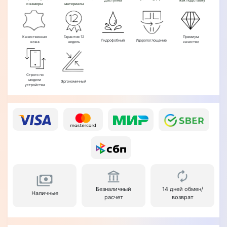
доступны
как подставку
и камеры
материалы
Качественная
Гарантия 12
Премиум
Гидрофобный
Ударопоглощение
кожа
недель
качество
Строго по
модели
Эргономичный
устройства
Безналичный
14 дней обмен/
Наличные
расчет
возврат