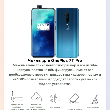
Чехлы для OnePlus 7T Pro
Максимально точно повторяют размер и все изгибы
корпуса, плотно на нём фиксируясь, имеют все
необходимые отверстия для доступа к камере, портам и
на 100% совместимы и подходят строго к указанной
модели устройства.
Приподнятая
Никогда не
рамка для
выцветающие
Все кнопки
Использовать
защиты экрана
высококачественные
Противоударный