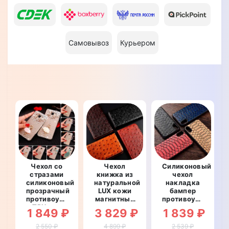
Самовывоз
Курьером
Чехол со
Чехол
Силиконовый
стразами
книжка из
чехол
силиконовый
натуральной
накладка
прозрачный
LUX кожи
бампер
противоударный
магнитный
противоударный
TPU для
противоударный
со
1 849 ₽
3 829 ₽
1 839 ₽
OnePlus 7T
для
вставкой
Pro
OnePlus 7T
из
2 550 ₽
4 899 ₽
2 539 ₽