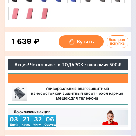
1 639 ₽
Быстрая 
Купить
покупка
Акция! Чехол-кисет в ПОДАРОК - экономия 500 ₽
Универсальный влагозащитный
износостойкий защитный кисет чехол карман
мешок для телефона
До окончания акции
03
21
32
04
Дней
Часов
Минут
Секунд