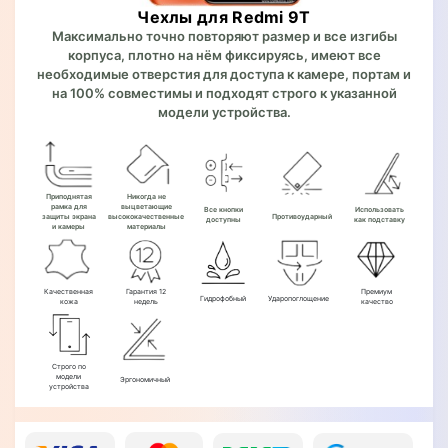
Чехлы для Redmi 9T
Максимально точно повторяют размер и все изгибы
корпуса, плотно на нём фиксируясь, имеют все
необходимые отверстия для доступа к камере, портам и
на 100% совместимы и подходят строго к указанной
модели устройства.
Приподнятая
Никогда не
рамка для
выцветающие
Все кнопки
Использовать
защиты экрана
высококачественные
Противоударный
доступны
как подставку
и камеры
материалы
Качественная
Гарантия 12
Премиум
Гидрофобный
Ударопоглощение
кожа
недель
качество
Строго по
модели
Эргономичный
устройства