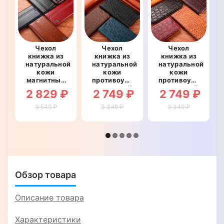
Чехол
Чехол
Чехол
книжка из
книжка из
книжка из
натуральной
натуральной
натуральной
кожи
кожи
кожи
магнитный
противоударный
противоударный
противоударный
магнитный
магнитный
2 829 ₽
2 749 ₽
2 749 ₽
для Xiaomi
для Xiaomi
для Xiaomi
Redmi 9T
Redmi 9T
Redmi 9T
3 549 ₽
3 349 ₽
3 349 ₽
"ITALIAN"
"LINEARIS"
"LEATHER
STONE"
Обзор товара
Описание товара
Характеристики