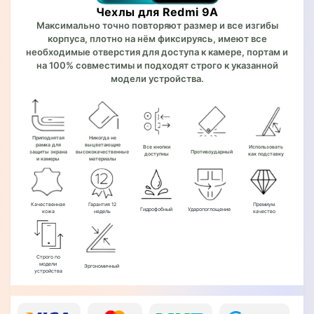
Чехлы для Redmi 9A
Максимально точно повторяют размер и все изгибы
корпуса, плотно на нём фиксируясь, имеют все
необходимые отверстия для доступа к камере, портам и
на 100% совместимы и подходят строго к указанной
модели устройства.
Приподнятая
Никогда не
рамка для
выцветающие
Все кнопки
Использовать
защиты экрана
высококачественные
Противоударный
доступны
как подставку
и камеры
материалы
Качественная
Гарантия 12
Премиум
Гидрофобный
Ударопоглощение
кожа
недель
качество
Строго по
модели
Эргономичный
устройства