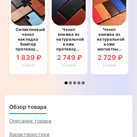
Силиконовый
Чехол
Чехол
чехол
книжка из
книжка из
накладка
натуральной
натуральной
бампер
кожи
кожи
противоударный
противоударный
магнитный
со
магнитный
противоударный
1 839 ₽
2 749 ₽
2 729 ₽
вставкой
для Xiaomi
для Xiaomi
из
Redmi 9A
Redmi 9A
2 539 ₽
3 349 ₽
3 349 ₽
натуральной
"TOROS"
"BOTTEGA"
кожи для
Xiaomi
Redmi 9A
"GENUINE
ВАРАН"
Обзор товара
Описание товара
Характеристики