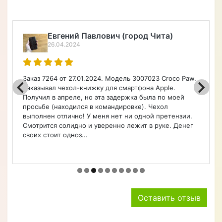
Евгений Павлович (город Чита)
26.04.2024
2
з 7264 от 27.01.2024. Модель 3007023 Croco Paw.
Порадова
азывал чехол-книжку для смартфона Apple.
чехлы, о
учил в апреле, но эта задержка была по моей
Советую
сьбе (находился в командировке). Чехол
олнен отлично! У меня нет ни одной претензии.
трится солидно и уверенно лежит в руке. Денег
х стоит одноз...
Оставить отзыв