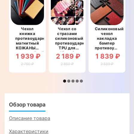
Чехол
Чехол со
Силиконовый
книжка
стразами
чехол
противоударный
силиконовый
накладка
магнитный
противоударный
бампер
КОЖАНЫЙ
TPU для
противоударный
влагостойкий
Xiaomi
со
1 939 ₽
2 189 ₽
1 839 ₽
для Xiaomi
Redmi 4X
вставкой
Redmi 4X
"WALL
из
2 750 ₽
2 850 ₽
2 539 ₽
"VERSANO"
STAR"
натуральной
кожи для
Xiaomi
Redmi 4X
"GENUINE
КРОКОДИЛ"
Обзор товара
Описание товара
Характеристики