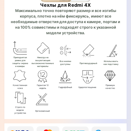
Чехлы для Redmi 4X
Максимально точно повторяют размер и все изгибы
корпуса, плотно на нём фиксируясь, имеют все
необходимые отверстия для доступа к камере, портам и
на 100% совместимы и подходят строго к указанной
модели устройства.
Приподнятая
Никогда не
рамка для
выцветающие
Все кнопки
Использовать
защиты экрана
высококачественные
Противоударный
доступны
как подставку
и камеры
материалы
Качественная
Гарантия 12
Премиум
Гидрофобный
Ударопоглощение
кожа
недель
качество
Строго по
модели
Эргономичный
устройства