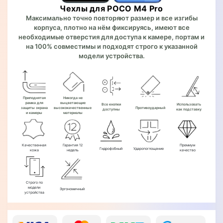
Чехлы для POCO M4 Pro
Максимально точно повторяют размер и все изгибы
корпуса, плотно на нём фиксируясь, имеют все
необходимые отверстия для доступа к камере, портам и
на 100% совместимы и подходят строго к указанной
модели устройства.
Приподнятая
Никогда не
рамка для
выцветающие
Все кнопки
Использовать
защиты экрана
высококачественные
Противоударный
доступны
как подставку
и камеры
материалы
Качественная
Гарантия 12
Премиум
Гидрофобный
Ударопоглощение
кожа
недель
качество
Строго по
модели
Эргономичный
устройства