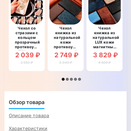
Чехол со
Чехол
Чехол
стразами с
книжка из
книжка из
кольцом
натуральной
натуральной
прозрачный
кожи
LUX кожи
противоударный
противоударный
магнитный
TPU для
магнитный
противоударный
2 039 ₽
2 749 ₽
3 829 ₽
Xiaomi
для Xiaomi
для Xiaomi
POCO M4
POCO M4
POCO M4
2 550 ₽
3 349 ₽
4 899 ₽
Pro
Pro
Pro
"ROYALER"
"LINEARIS"
"ВАРАН"
Обзор товара
Описание товара
Характеристики