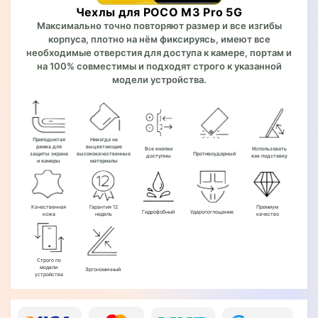
Чехлы для POCO M3 Pro 5G
Максимально точно повторяют размер и все изгибы
корпуса, плотно на нём фиксируясь, имеют все
необходимые отверстия для доступа к камере, портам и
на 100% совместимы и подходят строго к указанной
модели устройства.
Приподнятая
Никогда не
рамка для
выцветающие
Все кнопки
Использовать
защиты экрана
высококачественные
Противоударный
доступны
как подставку
и камеры
материалы
Качественная
Гарантия 12
Премиум
Гидрофобный
Ударопоглощение
кожа
недель
качество
Строго по
модели
Эргономичный
устройства