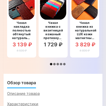
Чехол
Чехол
Чехол
накладка
книжка с
книжка из
полностью
визитницей
натуральной
обтянутый
кожаный
LUX кожи
натуральной
противоударный
магнитный
кожей для
для Xiaomi
противоударный
3 139 ₽
1 729 ₽
3 829 ₽
Xiaomi
POCO M3
для Xiaomi
POCO M3
Pro 5G
POCO M3
4 599 ₽
4 899 ₽
Pro 5G
"BENTYAGA"
Pro 5G
"SIGNATURE
"ПИТОН"
ZENUS
CROCO"
Обзор товара
Описание товара
Характеристики