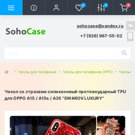
0
0
0
sohocase@yandex.ru
+7 (926) 967-55-02
Чехлы для телефонов
Чехлы для телефонов OPPO
Чехлы д
Чехол со стразами силиконовый противоударный TPU
для OPPO A15 / A15s / A35 "SWAROV LUXURY"