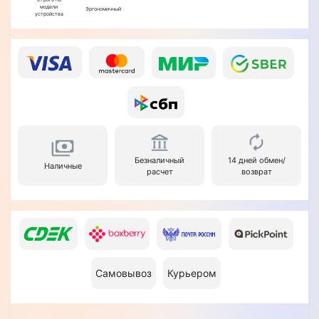
модели
Эргономичный
устройства
Безналичный
14 дней обмен/
Наличные
расчет
возврат
Самовывоз
Курьером