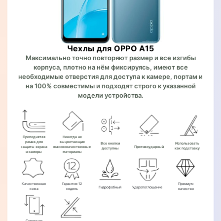
Чехлы для OPPO A15
Максимально точно повторяют размер и все изгибы
корпуса, плотно на нём фиксируясь, имеют все
необходимые отверстия для доступа к камере, портам и
на 100% совместимы и подходят строго к указанной
модели устройства.
Приподнятая
Никогда не
рамка для
выцветающие
Все кнопки
Использовать
защиты экрана
высококачественные
Противоударный
доступны
как подставку
и камеры
материалы
Качественная
Гарантия 12
Премиум
Гидрофобный
Ударопоглощение
кожа
недель
качество
Строго по