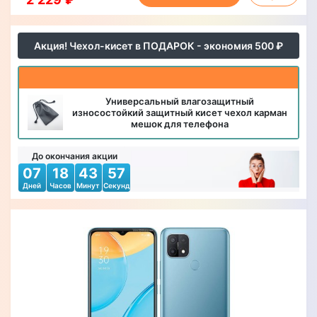
Акция! Чехол-кисет в ПОДАРОК - экономия 500 ₽
Универсальный влагозащитный
износостойкий защитный кисет чехол карман
мешок для телефона
До окончания акции
07
18
43
54
Дней
Часов
Минут
Секунд