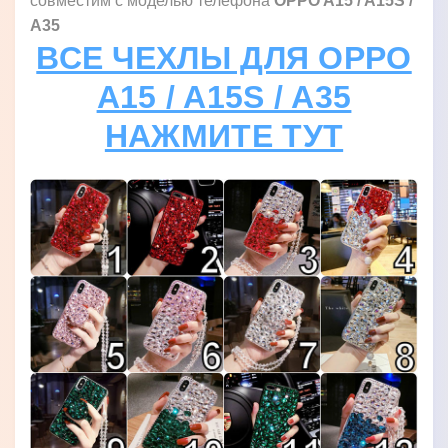
совместим с моделью телефона
OPPO A15 / A15S /
A35
ВСЕ ЧЕХЛЫ ДЛЯ OPPO
A15 / A15S / A35
НАЖМИТЕ ТУТ