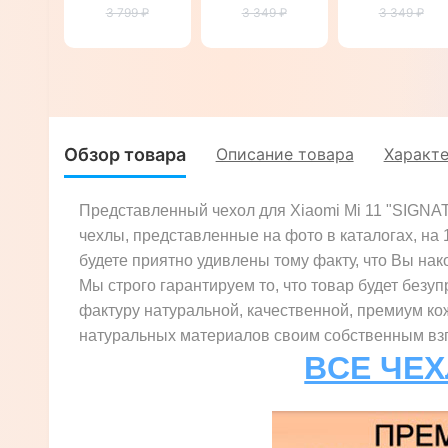
3 799 ₽
Mi 11
для Xiaomi
3 349 ₽
для Xiaomi
3 349 ₽
"CROCO
Mi 11
Mi 11 "BULL"
HEAD"
"MARBLE"
Обзор товара
Описание товара
Характ
Представленный чехол для Xiaomi Mi 11 "SIGNAT
чехлы, представленные на фото в каталогах, на
будете приятно удивлены тому факту, что Вы нако
Мы строго гарантируем то, что товар будет безуп
фактуру натуральной, качественной, премиум ко
натуральных материалов своим собственным взгл
ВСЕ ЧЕХ