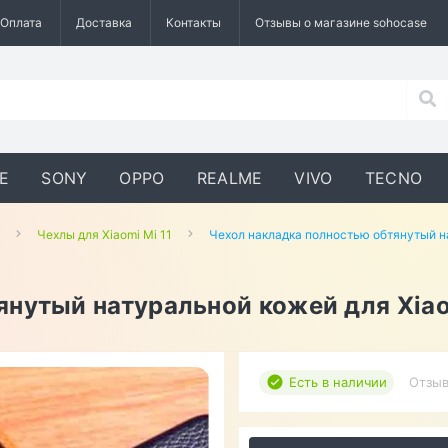
Оплата
Доставка
Контакты
Отзывы о магазине sohocase
E
SONY
OPPO
REALME
VIVO
TECNO
Чехлы для Xiaomi Mi 11
Чехол накладка полностью обтянутый на
нутый натуральной кожей для Xiao
Есть в наличии
Отзыв