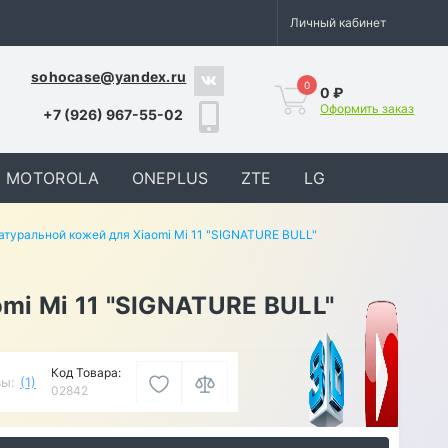
Личный кабинет
sohocase@yandex.ru
0
0 ₽
Оформить заказ
+7 (926) 967-55-02
MOTOROLA
ONEPLUS
ZTE
LG
туральной кожей для Xiaomi Mi 11 "SIGNATURE BULL"
mi Mi 11 "SIGNATURE BULL"
Код Товара:
ы:
(1)
02842