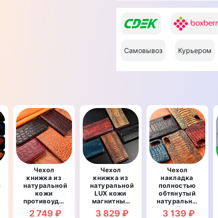
Самовывоз
Курьером
Чехол
Чехол
Чехол
книжка из
книжка из
накладка
й
натуральной
натуральной
полностью
кожи
LUX кожи
обтянутый
противоударный
магнитный
натуральной
рный
магнитный
противоударный
кожей для
2 749 ₽
3 829 ₽
3 139 ₽
для Xiaomi
для Xiaomi
Xiaomi Mi 11