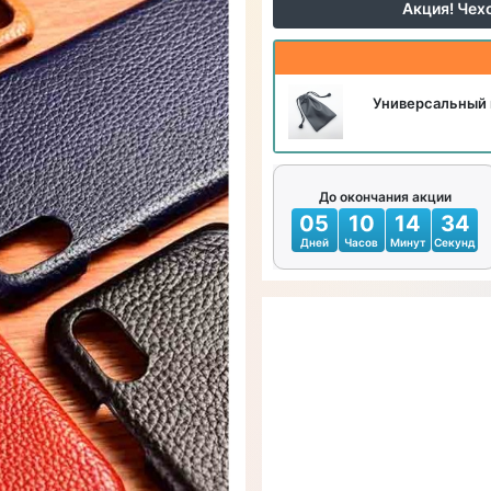
Акция! Чех
Универсальный 
До окончания акции
05
10
14
32
Дней
Часов
Минут
Секунд