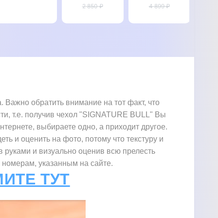
LUXURY"
2 850 ₽
4 899 ₽
Mi 11
"SI
"ПИТОН"
С
 Важно обратить внимание на тот факт, что
сти, т.е. получив чехол "SIGNATURE BULL" Вы
интернете, выбираете одно, а приходит другое.
еть и оценить на фото, потому что текстуру и
в руками и визуально оценив всю прелесть
 номерам, указанным на сайте.
МИТЕ ТУТ