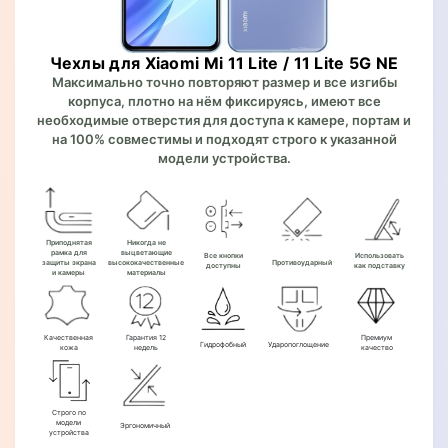
Чехлы для Xiaomi Mi 11 Lite / 11 Lite 5G NE
Максимально точно повторяют размер и все изгибы
корпуса, плотно на нём фиксируясь, имеют все
необходимые отверстия для доступа к камере, портам и
на 100% совместимы и подходят строго к указанной
модели устройства.
Приподнятая
Никогда не
рамка для
выцветающие
Все кнопки
Использовать
защиты экрана
высококачественные
Противоударный
доступны
как подставку
и камеры
материалы
Качественная
Гарантия 12
Премиум
Гидрофобный
Ударопоглощение
кожа
недель
качество
Строго по
модели
Эргономичный
устройства