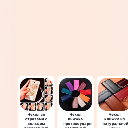
Чехол со
Чехол
Чехол
стразами с
книжка
книжка из
кольцом
противоударный
натурально
прозрачный
магнитный
кожи