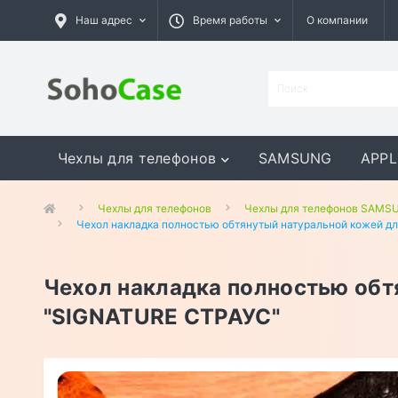
Наш адрес
Время работы
О компании
Чехлы для телефонов
SAMSUNG
APPL
GOOGLE
MEIZU
ASUS
Чехлы для телефонов
Чехлы для телефонов SAMS
Чехол накладка полностью обтянутый натуральной кожей дл
Чехол накладка полностью обт
"SIGNATURE СТРАУС"