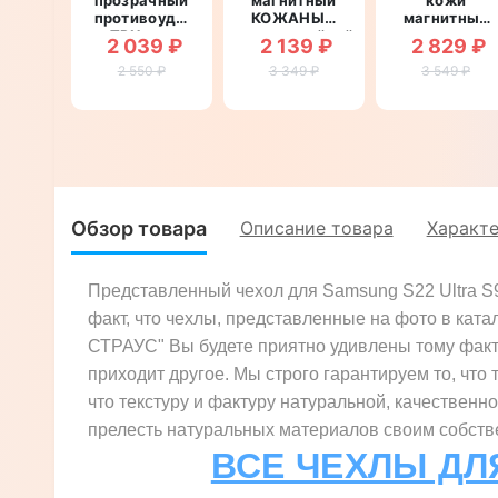
противоударный
КОЖАНЫЙ
магнитный
TPU для
влагостойкий
противоуда
2 039 ₽
2 139 ₽
2 829 ₽
Samsung
для
для
S22 Ultra
2 550 ₽
Samsung
3 349 ₽
Samsung
3 549 ₽
S908
S22 Ultra
S22 Ultra
"ROYALER"
S908
S908
"LUXON"
"ITALIAN"
Обзор товара
Описание товара
Характ
Представленный чехол для Samsung S22 Ultra S
факт, что чехлы, представленные на фото в ката
СТРАУС" Вы будете приятно удивлены тому факту,
приходит другое. Мы строго гарантируем то, что 
что текстуру и фактуру натуральной, качественн
прелесть натуральных материалов своим собстве
ВСЕ ЧЕХЛЫ ДЛ