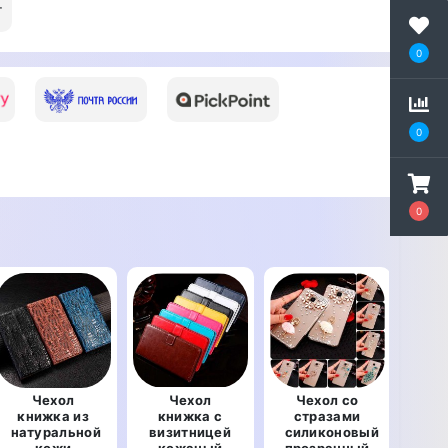
т
0
0
0
Чехол
Чехол
Чехол со
книжка из
книжка с
стразами
кн
натуральной
визитницей
силиконовый
нат
кожи
кожаный
прозрачный