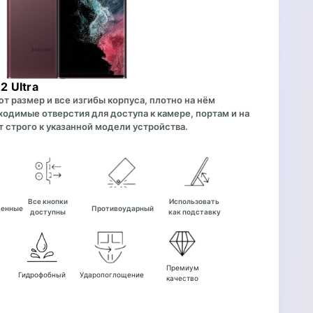
 Ultra
 размер и все изгибы корпуса, плотно на нём
одимые отверстия для доступа к камере, портам и на
 строго к указанной модели устройства.
е
Все кнопки
Использовать
венные
Противоударный
доступны
как подставку
Премиум
Гидрофобный
Ударопоглощение
качество