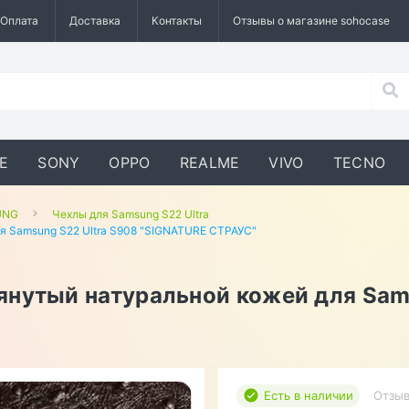
Оплата
Доставка
Контакты
Отзывы о магазине sohocase
E
SONY
OPPO
REALME
VIVO
TECNO
UNG
Чехлы для Samsung S22 Ultra
я Samsung S22 Ultra S908 "SIGNATURE СТРАУС"
янутый натуральной кожей для Sam
Есть в наличии
Отзыв