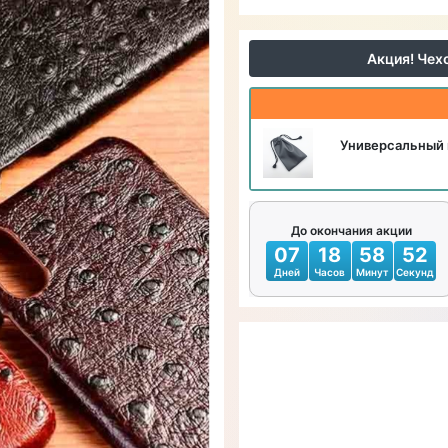
Акция! Чех
Универсальный 
До окончания акции
07
18
58
50
Дней
Часов
Минут
Секунд