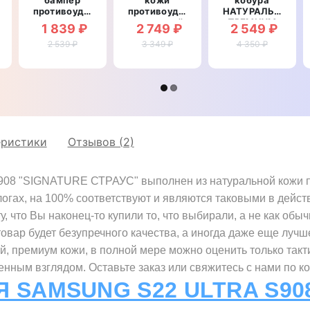
противоударный
противоударный
НАТУРАЛЬНАЯ
рный
со
магнитный
ПРЕМИУМ
1 839 ₽
2 749 ₽
2 549 ₽
вставкой из
для
КОЖА для
натуральной
2 539 ₽
Samsung
3 349 ₽
телефона
4 350 ₽
кожи для
S22 Ultra
Samsung
Samsung
S908
S22 Ultra
S22 Ultra
"CRUCIS"
S908
S908
"FLOTAR"
"GENUINE
ФЛОТАР"
еристики
Отзывов (2)
908 "SIGNATURE СТРАУС" выполнен из натуральной кожи п
логах, на 100% соответствуют и являются таковыми в дейст
 что Вы наконец-то купили то, что выбирали, а не как обыч
товар будет безупречного качества, а иногда даже еще лучш
ой, премиум кожи, в полной мере можно оценить только так
нным взглядом. Оставьте заказ или свяжитесь с нами по к
Я SAMSUNG S22 ULTRA S90