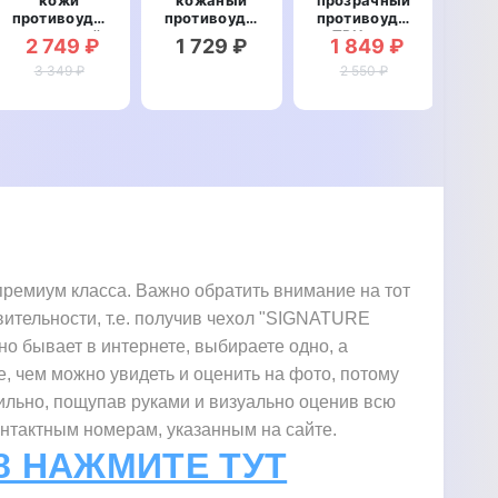
противоударный
противоударный
противоударный
ма
магнитный
для
TPU для
про
2 749 ₽
1 729 ₽
1 849 ₽
2
для
Samsung
Samsung
Samsung
3 349 ₽
S22 Ultra
S22 Ultra
2 550 ₽
S
S22 Ultra
S908
S908
S2
S908
"BENTYAGA"
"DIAMOND"
"CROCO
"B
PAW"
ремиум класса. Важно обратить внимание на тот
вительности, т.е. получив чехол "SIGNATURE
но бывает в интернете, выбираете одно, а
е, чем можно увидеть и оценить на фото, потому
тильно, пощупав руками и визуально оценив всю
онтактным номерам, указанным на сайте.
8 НАЖМИТЕ ТУТ