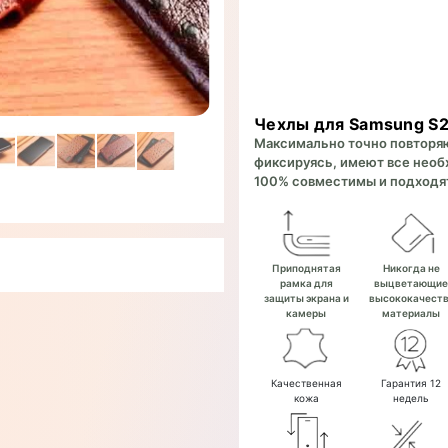
Чехлы для Samsung S22
Максимально точно повторяют
фиксируясь, имеют все необх
100% совместимы и подходят
Приподнятая
Никогда не
рамка для
выцветающи
защиты экрана и
высококачест
камеры
материалы
Качественная
Гарантия 12
кожа
недель