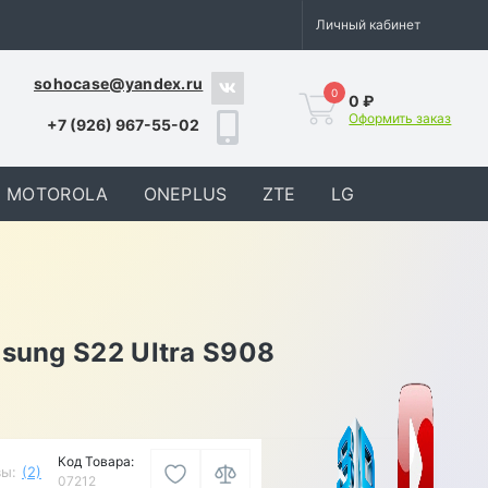
Личный кабинет
sohocase@yandex.ru
0
0 ₽
Оформить заказ
+7 (926) 967-55-02
MOTOROLA
ONEPLUS
ZTE
LG
sung S22 Ultra S908
Код Товара:
ы:
(2)
07212