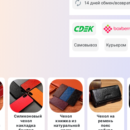
14 дней обмен/возвра
Самовывоз
Курьером
Силиконовый
Чехол
Чехол на
чехол
книжка из
ремень
й
накладка
натуральной
пояс
бампер
кожи
кобура