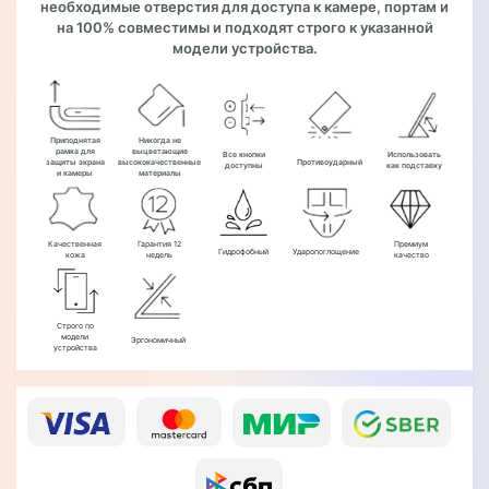
необходимые отверстия для доступа к камере, портам и
на 100% совместимы и подходят строго к указанной
модели устройства.
Приподнятая
Никогда не
рамка для
выцветающие
Все кнопки
Использовать
защиты экрана
высококачественные
Противоударный
доступны
как подставку
и камеры
материалы
Качественная
Гарантия 12
Премиум
Гидрофобный
Ударопоглощение
кожа
недель
качество
Строго по
модели
Эргономичный
устройства