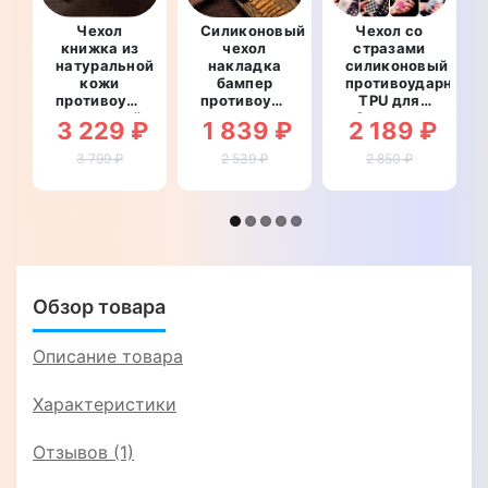
Чехол
Силиконовый
Чехол со
книжка из
чехол
стразами
натуральной
накладка
силиконовый
кожи
бампер
противоударный
противоударный
противоударный
TPU для
магнитный
со
Samsung
3 229 ₽
1 839 ₽
2 189 ₽
для
вставкой
S22 Ultra
Samsung
из
S908
3 799 ₽
2 539 ₽
2 850 ₽
S22 Ultra
натуральной
"WALL
S908
кожи для
STAR"
"CROCO
Samsung
CREAST"
S22 Ultra
S908
"GENUINE
LUX"
Обзор товара
Описание товара
Характеристики
Отзывов (1)