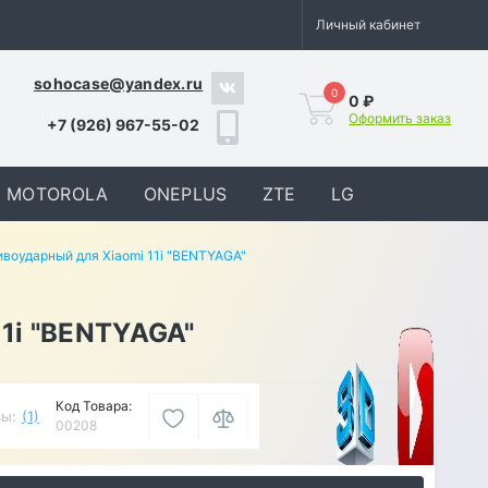
Личный кабинет
sohocase@yandex.ru
0
0 ₽
Оформить заказ
+7 (926) 967-55-02
MOTOROLA
ONEPLUS
ZTE
LG
воударный для Xiaomi 11i "BENTYAGA"
1i "BENTYAGA"
Код Товара:
ы:
(1)
00208