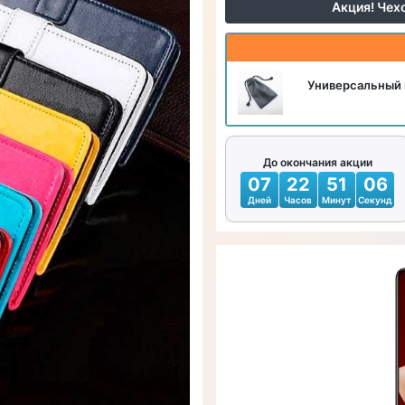
Акция! Чех
Универсальный 
До окончания акции
07
22
51
03
Дней
Часов
Минут
Секунд