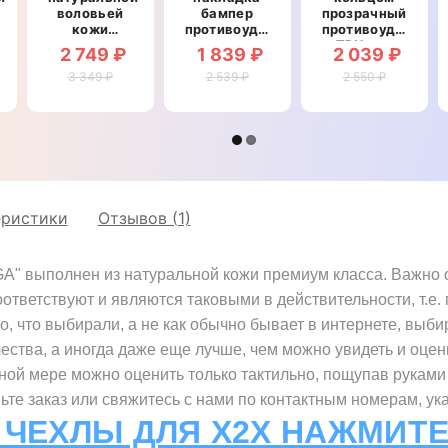
воловьей
бампер
прозрачный
рный
кожи
противоударный
противоударный
противоударный
со
TPU для
2 749 ₽
1 839 ₽
2 039 ₽
магнитный
вставкой из
Xiaomi 11i
для Xiaomi
3 349 ₽
натуральной
2 539 ₽
"ROYALER"
2 550 ₽
11i "BULL"
кожи для
Xiaomi 11i
"GENUINE
РЕПТИЛИЯ"
еристики
Отзывов (1)
" выполнен из натуральной кожи премиум класса. Важно об
оответствуют и являются таковыми в действительности, т.е
о, что выбирали, а не как обычно бывает в интернете, выби
чества, а иногда даже еще лучше, чем можно увидеть и оцен
лной мере можно оценить только тактильно, пощупав руками
те заказ или свяжитесь с нами по контактным номерам, ук
 ЧЕХЛЫ ДЛЯ X2X НАЖМИТЕ