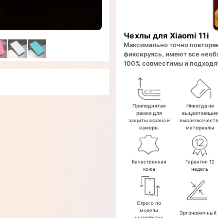
Чехлы для Xiaomi 11i
Максимально точно повторяют
фиксируясь, имеют все необх
100% совместимы и подходят
Приподнятая
Никогда не
рамка для
выцветающи
защиты экрана и
высококачест
камеры
материалы
Качественная
Гарантия 12
кожа
недель
Строго по
модели
Эргономичный
устройства