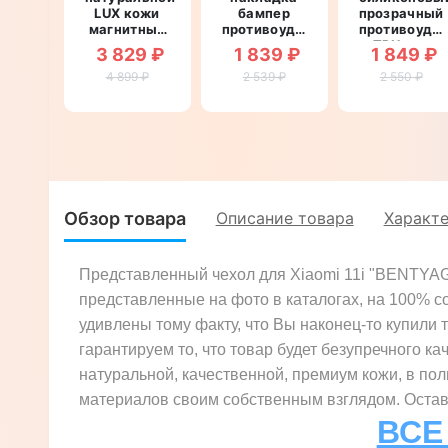
LUX кожи
бампер
прозрачный
магнитный
противоударный
противоуда
противоударный
со
TPU для
3 829 ₽
1 839 ₽
1 849 ₽
для Xiaomi
вставкой из
Xiaomi 11i
4 899 ₽
11i
натуральной
2 539 ₽
"DIAMOND"
2 550 ₽
"OSTRICH"
кожи для
Xiaomi 11i
"GENUINE
ПИТОН"
Обзор товара
Описание товара
Характ
Представленный чехол для Xiaomi 11i "BENTYAGA
представленные на фото в каталогах, на 100% с
удивлены тому факту, что Вы наконец-то купили т
гарантируем то, что товар будет безупречного ка
натуральной, качественной, премиум кожи, в по
материалов своим собственным взглядом. Оставь
ВСЕ