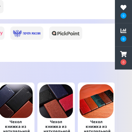
т
0
0
0
Чехол
Чехол
Чехол
книжка из
книжка из
книжка из
кн
натуральной
натуральной
натуральной
нат