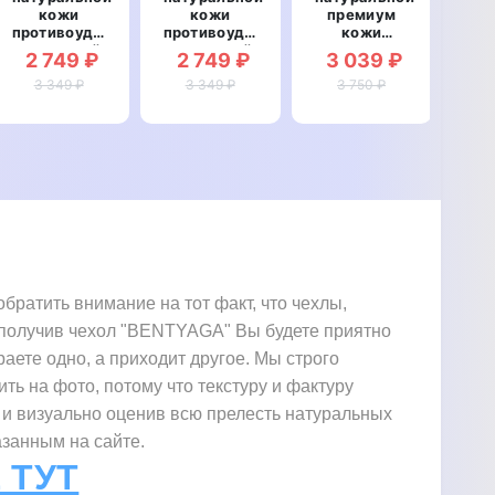
кожи
кожи
премиум
противоударный
противоударный
кожи
ма
магнитный
магнитный
противоударный
про
2 749 ₽
2 749 ₽
3 039 ₽
2
для Xiaomi
для Xiaomi
магнитный
дл
11i "TOROS"
3 349 ₽
3 349 ₽
11i
для Xiaomi
3 750 ₽
"KEVLARO"
11i
"I
"CROCODILE"
ратить внимание на тот факт, что чехлы,
. получив чехол "BENTYAGA" Вы будете приятно
раете одно, а приходит другое. Мы строго
ить на фото, потому что текстуру и фактуру
 и визуально оценив всю прелесть натуральных
азанным на сайте.
 ТУТ