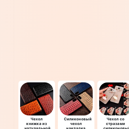
Чехол
Силиконовый
Чехол со
книжка из
чехол
стразами
натуральной
накладка
силиконовы