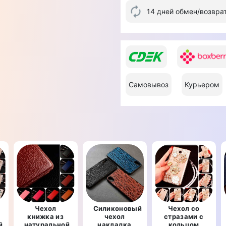
14 дней обмен/возвра
Самовывоз
Курьером
Чехол
Силиконовый
Чехол со
книжка из
чехол
стразами с
й
натуральной
накладка
кольцом