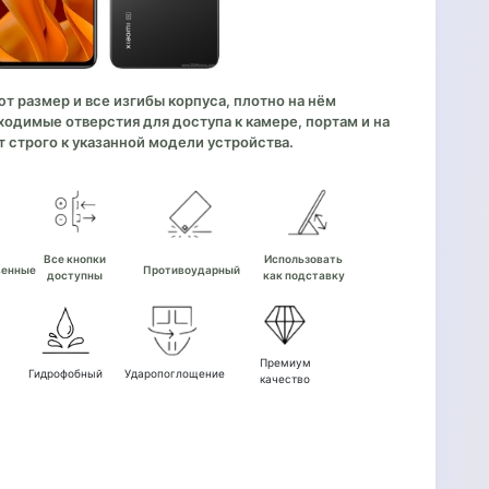
 размер и все изгибы корпуса, плотно на нём
одимые отверстия для доступа к камере, портам и на
 строго к указанной модели устройства.
е
Все кнопки
Использовать
венные
Противоударный
доступны
как подставку
Премиум
Гидрофобный
Ударопоглощение
качество