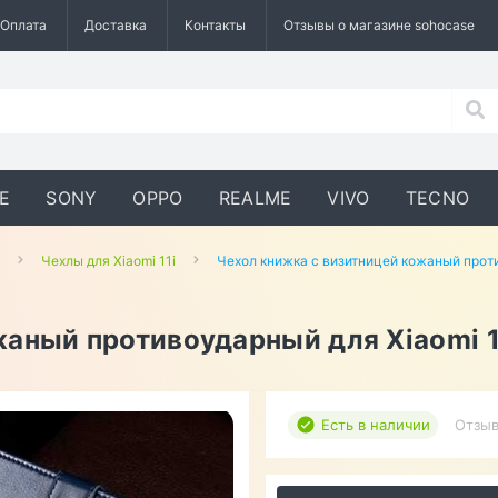
Оплата
Доставка
Контакты
Отзывы о магазине sohocase
E
SONY
OPPO
REALME
VIVO
TECNO
Чехлы для Xiaomi 11i
Чехол книжка с визитницей кожаный проти
жаный противоударный для Xiaomi 1
Есть в наличии
Отзыв