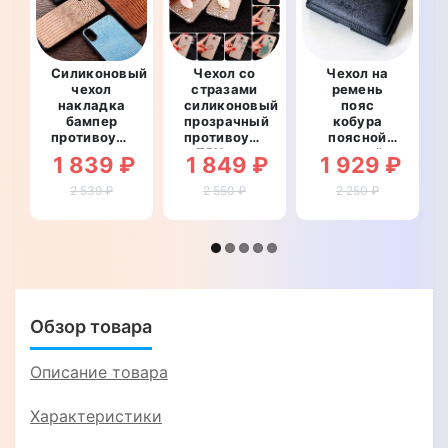
Силиконовый
Чехол со
Чехол на
чехол
стразами
ремень
накладка
силиконовый
пояс
бампер
прозрачный
кобура
противоударный
противоударный
поясной
со
TPU для
кожаный c
1 839 ₽
1 849 ₽
1 929 ₽
вставкой
ASUS
карманами
из
ZenFone 5
для ASUS
2 539 ₽
2 550 ₽
2 250 ₽
натуральной
ZE620KL
ZenFone 5
кожи для
"DIAMOND"
ZE620KL
ASUS
"RAMOS"
ZenFone 5
ZE620KL
"GENUINE
ВАРАН"
Обзор товара
Описание товара
Характеристики