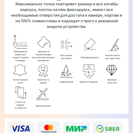
Максимально точно повторяют размер и все изгибы
корпуса, плотно на нём фиксируясь, имеют все
необходимые отверстия для доступа к камере, портам и
на 100% совместимы и подходят строго к указанной
модели устройства.
Приподнятая
Никогда не
рамка для
выцветающие
Все кнопки
Использовать
защиты экрана
высококачественные
Противоударный
доступны
как подставку
и камеры
материалы
Качественная
Гарантия 12
Премиум
Гидрофобный
Ударопоглощение
кожа
недель
качество
Строго по
модели
Эргономичный
устройства