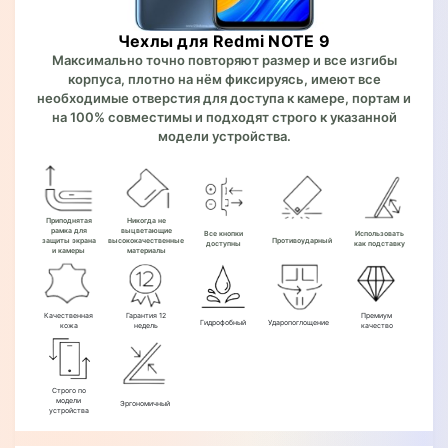
Чехлы для Redmi NOTE 9
Максимально точно повторяют размер и все изгибы
корпуса, плотно на нём фиксируясь, имеют все
необходимые отверстия для доступа к камере, портам и
на 100% совместимы и подходят строго к указанной
модели устройства.
Приподнятая
Никогда не
рамка для
выцветающие
Все кнопки
Использовать
защиты экрана
высококачественные
Противоударный
доступны
как подставку
и камеры
материалы
Качественная
Гарантия 12
Премиум
Гидрофобный
Ударопоглощение
кожа
недель
качество
Строго по
модели
Эргономичный
устройства