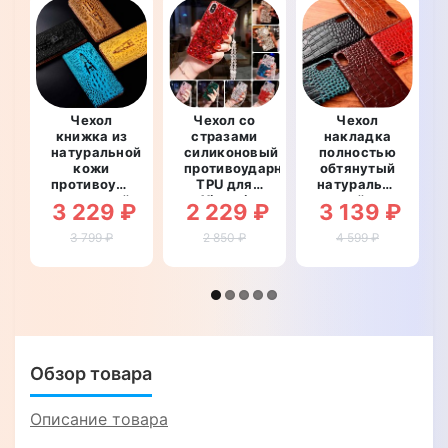
Чехол
Чехол со
Чехол
книжка из
стразами
накладка
натуральной
силиконовый
полностью
кожи
противоударный
обтянутый
противоударный
TPU для
натуральной
магнитный
Xiaomi
кожей для
3 229 ₽
2 229 ₽
3 139 ₽
для Xiaomi
Redmi
Xiaomi
Redmi
NOTE 9
Redmi
3 799 ₽
2 850 ₽
4 599 ₽
NOTE 9
"SWAROV
NOTE 9
"CROCO
LUXURY"
"SIGNATURE
HEAD"
ZENUS
CROCO"
Обзор товара
Описание товара