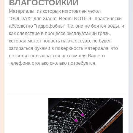
ВЛАГОСТОЙКИЙ
Материалы, из которых изготовлен чехол
"GOLDAX" для Xiaomi Redmi NOTE 9 , практически
абсолютно "гидрофобны" Т.е. они не боятся воды, и
как следствие в процессе эксплуатации грязь,
которая может попасть на аксессуар, не будет
затираться руками в поверхность материала, что
позволит пользоваться чехлом для Вашего
телефона столько сколько потребуется.