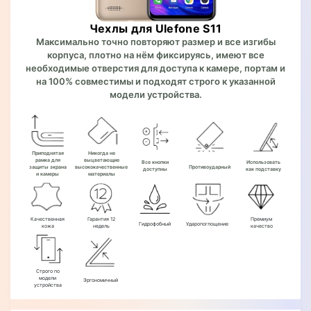
Чехлы для Ulefone S11
Максимально точно повторяют размер и все изгибы
корпуса, плотно на нём фиксируясь, имеют все
необходимые отверстия для доступа к камере, портам и
на 100% совместимы и подходят строго к указанной
модели устройства.
Приподнятая
Никогда не
рамка для
выцветающие
Все кнопки
Использовать
защиты экрана
высококачественные
Противоударный
доступны
как подставку
и камеры
материалы
Качественная
Гарантия 12
Премиум
Гидрофобный
Ударопоглощение
кожа
недель
качество
Строго по
модели
Эргономичный
устройства