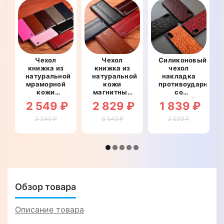
Чехол
Чехол
Силиконовый
книжка из
книжка из
чехол
натуральной
натуральной
накладка
мраморной
кожи
противоударный
кожи
магнитный
со
противоударный
противоударный
вставкой
2 549 ₽
2 829 ₽
1 839 ₽
магнитный
для
из
для
Ulefone S11
натуральной
3 349 ₽
3 549 ₽
2 539 ₽
Ulefone S11
"ITALIAN"
кожи для
"MARBLE"
Ulefone S11
"GENUINE
ЛЕОПАРД"
Обзор товара
Описание товара