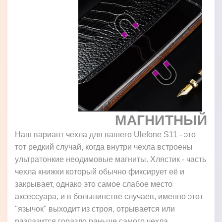
МАГНИТНЫЙ
Наш вариант чехла для вашего Ulefone S11 - это
тот редкий случай, когда внутри чехла встроены
ультратонкие неодимовые магниты. Хлястик - часть
чехла книжки который обычно фиксирует её и
закрывает, однако это самое слабое место
аксессуара, и в большинстве случаев, именно этот
"язычок" выходит из строя, отрывается или
разлазится гораздо раньше самого чехла.