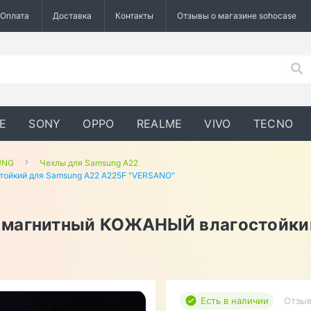
Оплата
Доставка
Контакты
Отзывы о магазине sohocase
E
SONY
OPPO
REALME
VIVO
TECNO
UNG
Чехлы для Samsung A22
ойкий для Samsung A22 A225F "VERSANO"
 магнитный КОЖАНЫЙ влагостойки
Есть в наличии
Отзыв