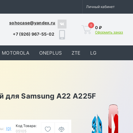
Личный кабинет
sohocase@yandex.ru
0
0 ₽
Оформить заказ
+7 (926) 967-55-02
MOTOROLA
ONEPLUS
ZTE
LG
й для Samsung A22 A225F
Код Товара:
ы:
(0)
05105