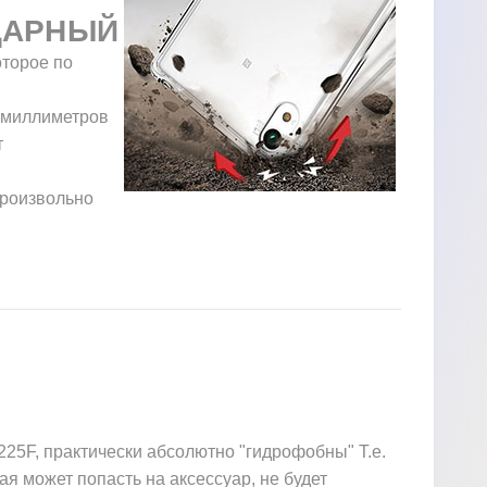
ДАРНЫЙ
оторое по
у миллиметров
т
произвольно
25F, практически абсолютно "гидрофобны" Т.е.
ая может попасть на аксессуар, не будет