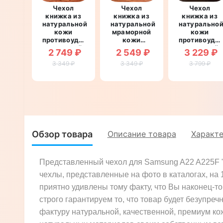
Чехол
Чехол
Чехол
книжка из
книжка из
книжка из
натуральной
натуральной
натурально
кожи
мраморной
кожи
противоударный
кожи
противоуда
магнитный
противоударный
магнитный
2 749 ₽
2 549 ₽
3 229 ₽
для
магнитный
для
Samsung
3 349 ₽
3 349 ₽
для
Samsung
3 799 ₽
A22 A225F
Samsung
A22 A225F
"CRUCIS"
A22 A225F
"CROCO
"MARBLE"
CREAST"
Обзор товара
Описание товара
Характ
Представленный чехол для Samsung A22 A225F "
чехлы, представленные на фото в каталогах, на
приятно удивлены тому факту, что Вы наконец-то 
строго гарантируем то, что товар будет безупреч
фактуру натуральной, качественной, премиум ко