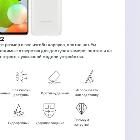
22
 размер и все изгибы корпуса, плотно на нём
одимые отверстия для доступа к камере, портам и на
 строго к указанной модели устройства.
е
Все кнопки
Использовать
венные
Противоударный
доступны
как подставку
Премиум
Гидрофобный
Ударопоглощение
качество