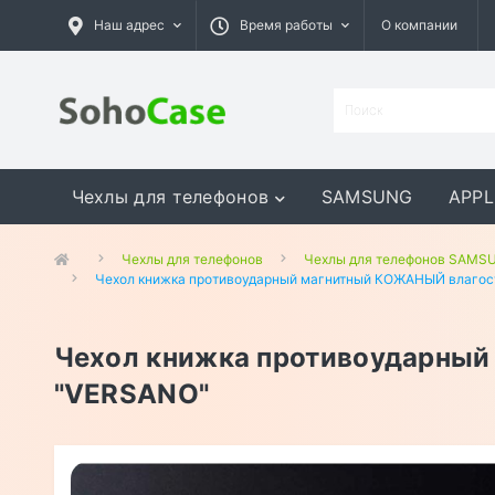
Наш адрес
Время работы
О компании
Чехлы для телефонов
SAMSUNG
APPL
GOOGLE
MEIZU
ASUS
Чехлы для телефонов
Чехлы для телефонов SAMS
Чехол книжка противоударный магнитный КОЖАНЫЙ влагост
Чехол книжка противоударный
"VERSANO"