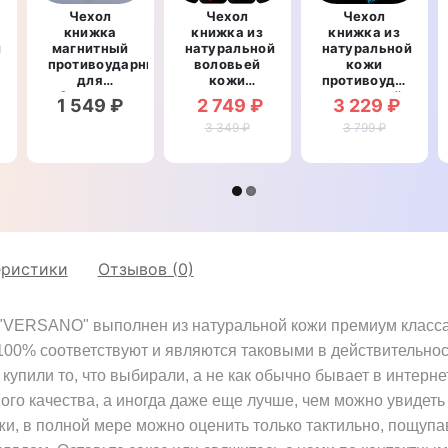
Чехол
Чехол
Чехол
книжка
книжка из
книжка из
й
магнитный
натуральной
натуральной
противоударный
воловьей
кожи
рный
для
кожи
противоударный
Samsung
противоударный
магнитный
1 549 ₽
2 749 ₽
3 229 ₽
A22 A225F
магнитный
для
"HLT"
3 349 ₽
для
Samsung
3 799 ₽
Samsung
A22 A225F
A22 A225F
"CROCO
"BULL"
HEAD"
еристики
Отзывов (0)
VERSANO" выполнен из натуральной кожи премиум класса. 
 100% соответствуют и являются таковыми в действительнос
купили то, что выбирали, а не как обычно бывает в интерне
ного качества, а иногда даже еще лучше, чем можно увидеть 
жи, в полной мере можно оценить только тактильно, пощупа