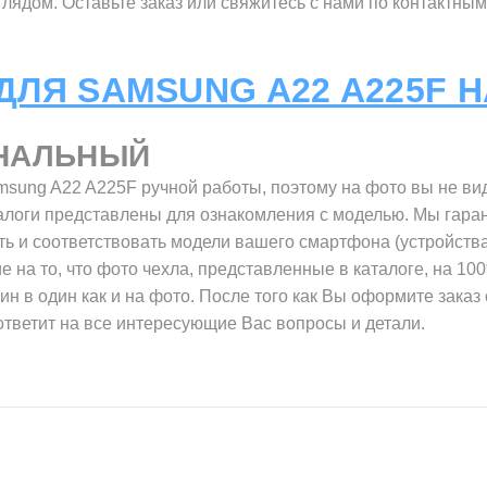
ядом. Оставьте заказ или свяжитесь с нами по контактным
ДЛЯ SAMSUNG A22 A225F 
НАЛЬНЫЙ
sung A22 A225F ручной работы, поэтому на фото вы не ви
алоги представлены для ознакомления с моделью. Мы гаран
ь и соответствовать модели вашего смартфона (устройства
 на то, что фото чехла, представленные в каталоге, на 10
дин в один как и на фото. После того как Вы оформите зака
 ответит на все интересующие Вас вопросы и детали.