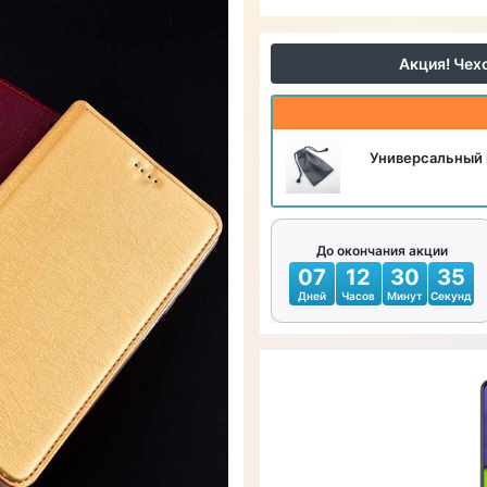
Акция! Чех
Универсальный 
До окончания акции
07
12
30
34
Дней
Часов
Минут
Секунд