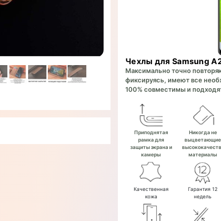
Чехлы для Samsung A
Максимально точно повторяют
фиксируясь, имеют все необх
100% совместимы и подходят
Приподнятая
Никогда не
рамка для
выцветающи
защиты экрана и
высококачест
камеры
материалы
Качественная
Гарантия 12
кожа
недель