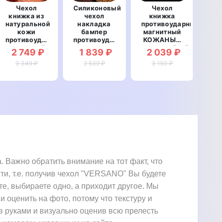
Чехол
Силиконовый
Чехол
книжка из
чехол
книжка
кн
натуральной
накладка
противоударный
нат
кожи
бампер
магнитный
противоударный
противоударный
КОЖАНЫЙ
ма
магнитный
со
влагостойкий
про
2 749 ₽
1 839 ₽
2 039 ₽
2
для
вставкой из
для
Samsung
3 349 ₽
натуральной
2 539 ₽
Samsung
3 150 ₽
S
A22 A225F
кожи для
A22 A225F
A2
"LEATHER
Samsung
"GOLDAX"
"I
STONE"
A22 A225F
"GENUINE
LUX"
Важно обратить внимание на тот факт, что
ти, т.е. получив чехол "VERSANO" Вы будете
те, выбираете одно, а приходит другое. Мы
и оценить на фото, потому что текстуру и
в руками и визуально оценив всю прелесть