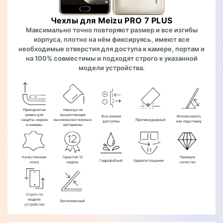
Чехлы для Meizu PRO 7 PLUS
Максимально точно повторяют размер и все изгибы
корпуса, плотно на нём фиксируясь, имеют все
необходимые отверстия для доступа к камере, портам и
на 100% совместимы и подходят строго к указанной
модели устройства.
Приподнятая
Никогда не
рамка для
выцветающие
Все кнопки
Использовать
защиты экрана
высококачественные
Противоударный
доступны
как подставку
и камеры
материалы
Качественная
Гарантия 12
Премиум
Гидрофобный
Ударопоглощение
кожа
недель
качество
Строго по
модели
Эргономичный
устройства