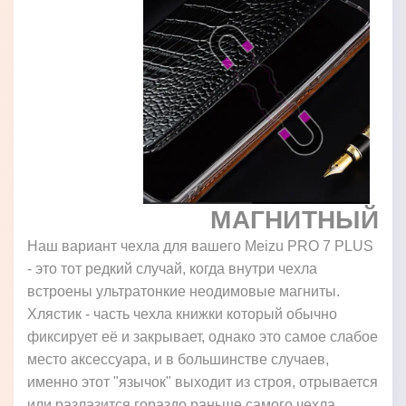
МАГНИТНЫЙ
Наш вариант чехла для вашего Meizu PRO 7 PLUS
- это тот редкий случай, когда внутри чехла
встроены ультратонкие неодимовые магниты.
Хлястик - часть чехла книжки который обычно
фиксирует её и закрывает, однако это самое слабое
место аксессуара, и в большинстве случаев,
именно этот "язычок" выходит из строя, отрывается
или разлазится гораздо раньше самого чехла.