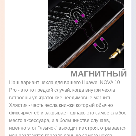
МАГНИТНЫЙ
Наш вариант чехла для вашего Huawei NOVA 10
Pro - это тот редкий случай, когда внутри чехла
встроены ультратонкие неодимовые магниты.
Хлястик - часть чехла книжки который обычно
фиксирует её и закрывает, однако это самое слабое
место аксессуара, и в большинстве случаев,
именно этот "язычок" выходит из строя, отрывается
или разлазится гораздо раньше самого чехла.