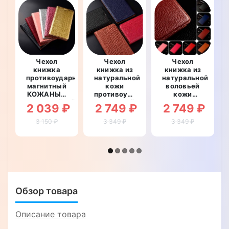
Чехол
Чехол
Чехол
книжка
книжка из
книжка из
противоударный
натуральной
натуральной
магнитный
кожи
воловьей
КОЖАНЫЙ
противоударный
кожи
влагостойкий
магнитный
противоударный
2 039 ₽
2 749 ₽
2 749 ₽
для Huawei
для Huawei
магнитный
NOVA 10
NOVA 10
для Huawei
3 150 ₽
3 349 ₽
3 349 ₽
Pro
Pro
NOVA 10
"GOLDAX"
"KEVLARO"
Pro "BULL"
Обзор товара
Описание товара