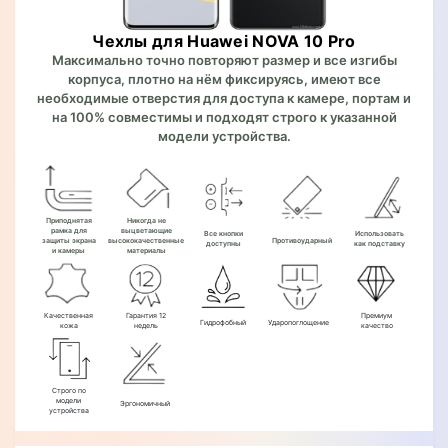
Чехлы для Huawei NOVA 10 Pro
Максимально точно повторяют размер и все изгибы
корпуса, плотно на нём фиксируясь, имеют все
необходимые отверстия для доступа к камере, портам и
на 100% совместимы и подходят строго к указанной
модели устройства.
Приподнятая
Никогда не
рамка для
выцветающие
Все кнопки
Использовать
защиты экрана
высококачественные
Противоударный
доступны
как подставку
и камеры
материалы
Качественная
Гарантия 12
Премиум
Гидрофобный
Ударопоглощение
кожа
недель
качество
Строго по
модели
Эргономичный
устройства