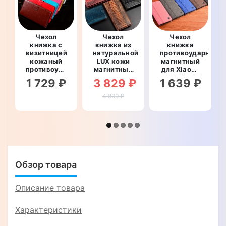
Чехол
Чехол
Чехол
книжка с
книжка из
книжка
визитницей
натуральной
противоударный
кожаный
LUX кожи
магнитный
противоударный
магнитный
для Xiaomi
для Xiaomi
противоударный
Mi 11i / 11X
1 729 ₽
3 829 ₽
1 639 ₽
Mi 11i / 11X
для Xiaomi
"PRIVILEGE"
"BENTYAGA"
Mi 11i / 11X
4 899 ₽
"OSTRICH
LUXURY"
Обзор товара
Описание товара
Характеристики