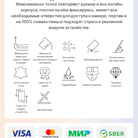
Максимально точно повторяют размер и все изгибы
корпуса, плотно на нём фиксируясь, имеют все
необходимые отверстия для доступа к камере, портам и
на 100% совместимы и подходят строго к указанной
модели устройства.
Приподнятая
Никогда не
рамка для
выцветающие
Все кнопки
Использовать
защиты экрана
высококачественные
Противоударный
доступны
как подставку
и камеры
материалы
Качественная
Гарантия 12
Премиум
Гидрофобный
Ударопоглощение
кожа
недель
качество
Строго по
модели
Эргономичный
устройства