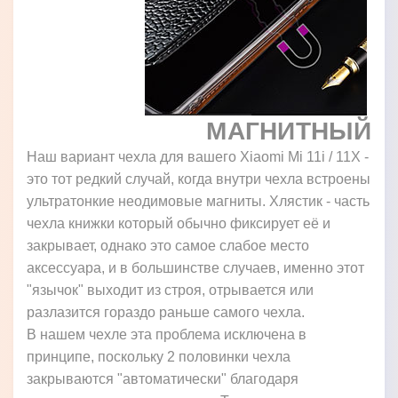
МАГНИТНЫЙ
Наш вариант чехла для вашего Xiaomi Mi 11i / 11X -
это тот редкий случай, когда внутри чехла встроены
ультратонкие неодимовые магниты. Хлястик - часть
чехла книжки который обычно фиксирует её и
закрывает, однако это самое слабое место
аксессуара, и в большинстве случаев, именно этот
"язычок" выходит из строя, отрывается или
разлазится гораздо раньше самого чехла.
В нашем чехле эта проблема исключена в
принципе, поскольку 2 половинки чехла
закрываются "автоматически" благодаря