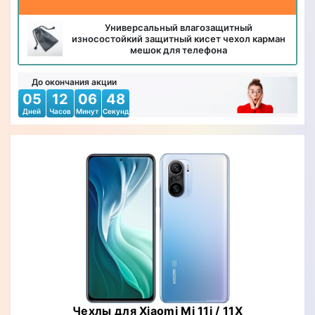
Универсальный влагозащитный
износостойкий защитный кисет чехол карман
мешок для телефона
До окончания акции
05
12
06
46
Дней
Часов
Минут
Секунд
Чехлы для Xiaomi Mi 11i / 11X