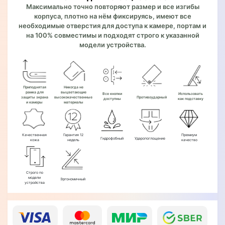
Максимально точно повторяют размер и все изгибы
корпуса, плотно на нём фиксируясь, имеют все
необходимые отверстия для доступа к камере, портам и
на 100% совместимы и подходят строго к указанной
модели устройства.
Приподнятая
Никогда не
рамка для
выцветающие
Все кнопки
Использовать
защиты экрана
высококачественные
Противоударный
доступны
как подставку
и камеры
материалы
Качественная
Гарантия 12
Премиум
Гидрофобный
Ударопоглощение
кожа
недель
качество
Строго по
модели
Эргономичный
устройства