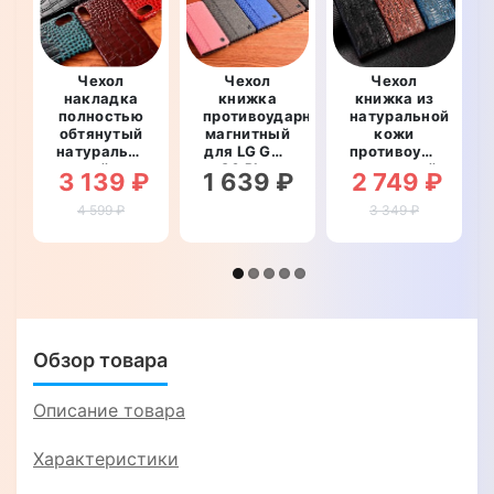
Чехол
Чехол
Чехол
накладка
книжка
книжка из
полностью
противоударный
натуральной
обтянутый
магнитный
кожи
натуральной
для LG G6 /
противоударный
кожей для
G6 Plus
магнитный
3 139 ₽
1 639 ₽
2 749 ₽
LG G6 / G6
"PRIVILEGE"
для LG G6 /
Plus
G6 Plus
4 599 ₽
3 349 ₽
"SIGNATURE
"CROCO
ZENUS
PAW"
CROCO"
Обзор товара
Описание товара
Характеристики