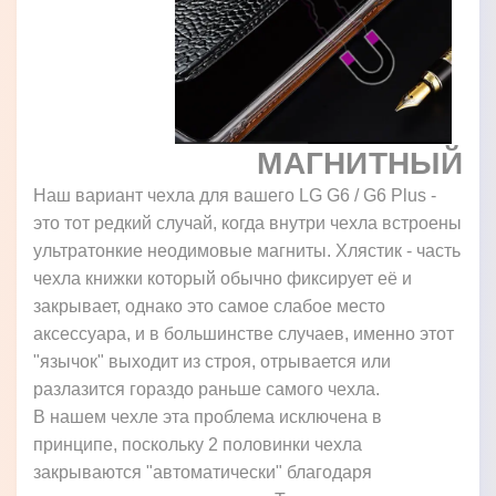
МАГНИТНЫЙ
Наш вариант чехла для вашего LG G6 / G6 Plus -
это тот редкий случай, когда внутри чехла встроены
ультратонкие неодимовые магниты. Хлястик - часть
чехла книжки который обычно фиксирует её и
закрывает, однако это самое слабое место
аксессуара, и в большинстве случаев, именно этот
"язычок" выходит из строя, отрывается или
разлазится гораздо раньше самого чехла.
В нашем чехле эта проблема исключена в
принципе, поскольку 2 половинки чехла
закрываются "автоматически" благодаря