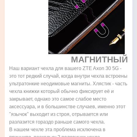
МАГНИТНЫЙ
Наш вариант чехла для вашего ZTE Axon 30 5G -
это тот редкий случай, когда внутри чехла встроены
ультратонкие неодимовые магниты. Хлястик - часть
чехла книжки который обычно фиксирует её и
закрывает, однако это самое слабое место
аксессуара, и в большинстве случаев, именно этот
"язычок" выходит из строя, отрывается или
разлазится гораздо раньше самого чехла.
В нашем чехле эта проблема исключена в