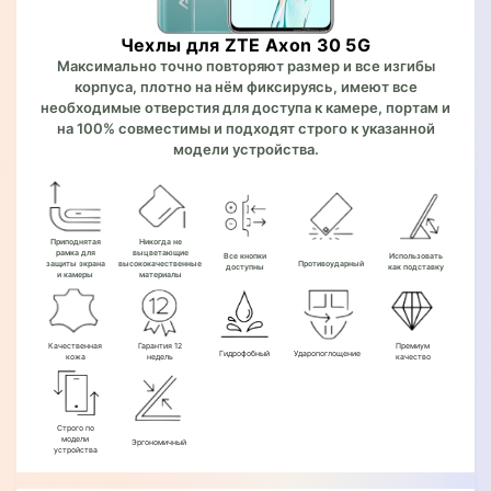
Чехлы для ZTE Axon 30 5G
Максимально точно повторяют размер и все изгибы
корпуса, плотно на нём фиксируясь, имеют все
необходимые отверстия для доступа к камере, портам и
на 100% совместимы и подходят строго к указанной
модели устройства.
Приподнятая
Никогда не
рамка для
выцветающие
Все кнопки
Использовать
защиты экрана
высококачественные
Противоударный
доступны
как подставку
и камеры
материалы
Качественная
Гарантия 12
Премиум
Гидрофобный
Ударопоглощение
кожа
недель
качество
Строго по
модели
Эргономичный
устройства