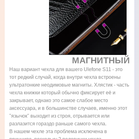
МАГНИТНЫЙ
Наш вариант чехла для вашего Ulefone S11 - это
тот редкий случай, когда внутри чехла встроены
ультратонкие неодимовые магниты. Хлястик - часть
чехла книжки который обычно фиксирует её и
закрывает, однако это самое слабое место
аксессуара, и в большинстве случаев, именно этот
"язычок" выходит из строя, отрывается или
разлазится гораздо раньше самого чехла.
В нашем чехле эта проблема исключена в