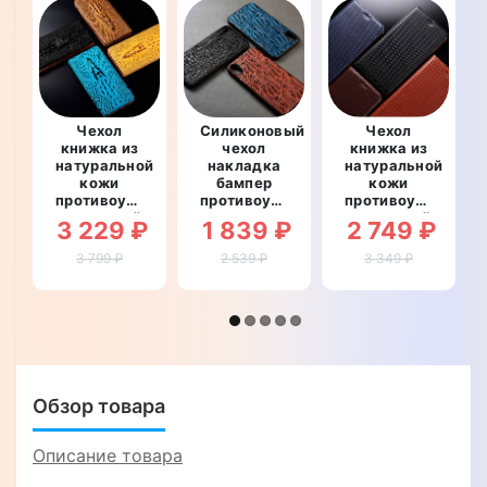
Чехол
Силиконовый
Чехол
книжка из
чехол
книжка из
натуральной
накладка
натуральной
кожи
бампер
кожи
противоударный
противоударный
противоударный
магнитный
со
магнитный
3 229 ₽
1 839 ₽
2 749 ₽
для
вставкой
для
Ulefone S11
из
Ulefone S11
3 799 ₽
2 539 ₽
3 349 ₽
"CROCO
натуральной
"TOROS"
HEAD"
кожи для
Ulefone S11
"GENUINE
РЕПТИЛИЯ"
Обзор товара
Описание товара