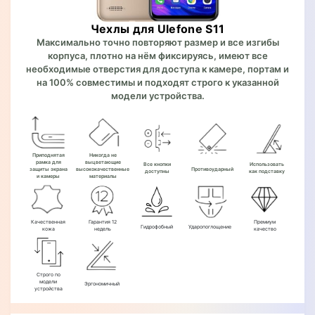
Чехлы для Ulefone S11
Максимально точно повторяют размер и все изгибы
корпуса, плотно на нём фиксируясь, имеют все
необходимые отверстия для доступа к камере, портам и
на 100% совместимы и подходят строго к указанной
модели устройства.
Приподнятая
Никогда не
рамка для
выцветающие
Все кнопки
Использовать
защиты экрана
высококачественные
Противоударный
доступны
как подставку
и камеры
материалы
Качественная
Гарантия 12
Премиум
Гидрофобный
Ударопоглощение
кожа
недель
качество
Строго по
модели
Эргономичный
устройства