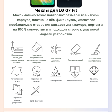
Чехлы для LG G7 Fit
Максимально точно повторяют размер и все изгибы
корпуса, плотно на нём фиксируясь, имеют все
необходимые отверстия для доступа к камере, портам и
на 100% совместимы и подходят строго к указанной
модели устройства.
Приподнятая
Никогда не
рамка для
выцветающие
Все кнопки
Использовать
защиты экрана
высококачественные
Противоударный
доступны
как подставку
и камеры
материалы
Качественная
Гарантия 12
Премиум
Гидрофобный
Ударопоглощение
кожа
недель
качество
Строго по
модели
Эргономичный
устройства