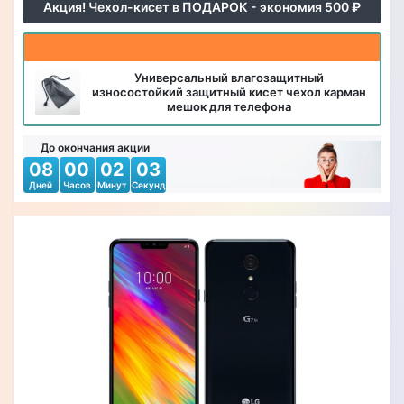
Акция! Чехол-кисет в ПОДАРОК - экономия 500 ₽
Универсальный влагозащитный
износостойкий защитный кисет чехол карман
мешок для телефона
До окончания акции
08
00
02
01
Дней
Часов
Минут
Секунд