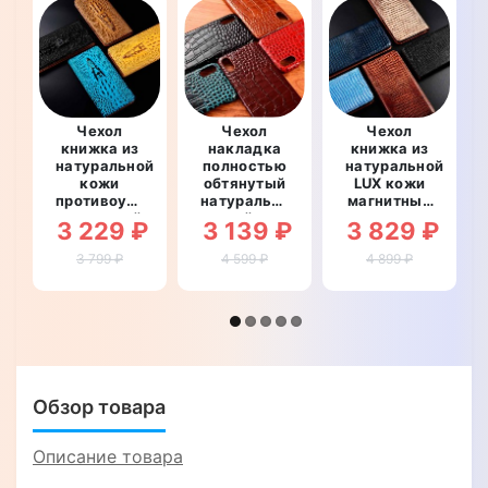
Чехол
Чехол
Чехол
книжка из
накладка
книжка из
натуральной
полностью
натуральной
кожи
обтянутый
LUX кожи
противоударный
натуральной
магнитный
магнитный
кожей для
противоударный
3 229 ₽
3 139 ₽
3 829 ₽
для LG G7
LG G7 Fit
для LG G7
Fit "CROCO
"SIGNATURE
Fit "ВАРАН"
3 799 ₽
4 599 ₽
4 899 ₽
HEAD"
ZENUS
CROCO"
Обзор товара
Описание товара