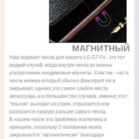
МАГНИТНЫЙ
Наш вариант чехла для вашего LG G7 Fit - это тот
редкий случай, когда внутри чехла встроены
ультратонкие неодимовые магниты. Хлястик - часть
чехла книжки который обычно фиксирует её и
закрывает, однако это самое слабое место
аксессуара, и в большинстве случаев, именно этот
"язычок" выходит из строя, отрывается или
разлазится гораздо раньше самого чехла.
В нашем чехле эта проблема исключена в
принципе, поскольку 2 половинки чехла
закрываются "автоматически" благодаря