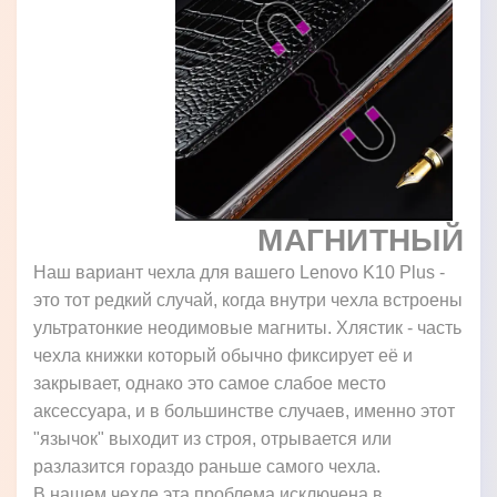
МАГНИТНЫЙ
Наш вариант чехла для вашего Lenovo K10 Plus -
это тот редкий случай, когда внутри чехла встроены
ультратонкие неодимовые магниты. Хлястик - часть
чехла книжки который обычно фиксирует её и
закрывает, однако это самое слабое место
аксессуара, и в большинстве случаев, именно этот
"язычок" выходит из строя, отрывается или
разлазится гораздо раньше самого чехла.
В нашем чехле эта проблема исключена в