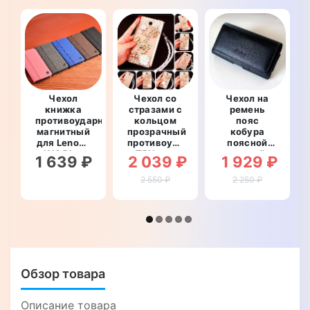
Чехол
Чехол со
Чехол на
книжка
стразами с
ремень
противоударный
кольцом
пояс
магнитный
прозрачный
кобура
для Lenovo
противоударный
поясной
K10 Plus
TPU для
кожаный c
1 639 ₽
2 039 ₽
1 929 ₽
"PRIVILEGE"
Lenovo K10
карманами
Plus
для Lenovo
2 550 ₽
2 250 ₽
"ROYALER"
K10 Plus
"RAMOS"
Обзор товара
Описание товара