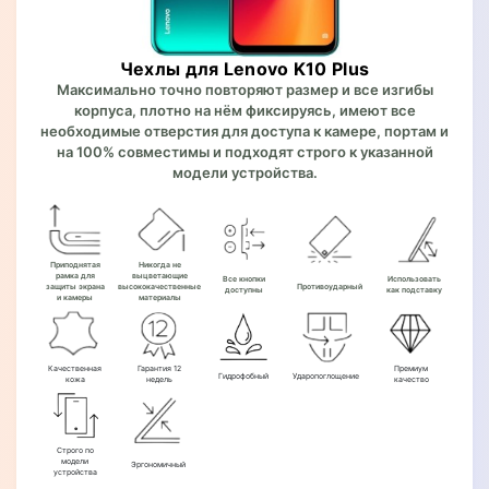
Чехлы для Lenovo K10 Plus
Максимально точно повторяют размер и все изгибы
корпуса, плотно на нём фиксируясь, имеют все
необходимые отверстия для доступа к камере, портам и
на 100% совместимы и подходят строго к указанной
модели устройства.
Приподнятая
Никогда не
рамка для
выцветающие
Все кнопки
Использовать
защиты экрана
высококачественные
Противоударный
доступны
как подставку
и камеры
материалы
Качественная
Гарантия 12
Премиум
Гидрофобный
Ударопоглощение
кожа
недель
качество
Строго по
модели
Эргономичный
устройства