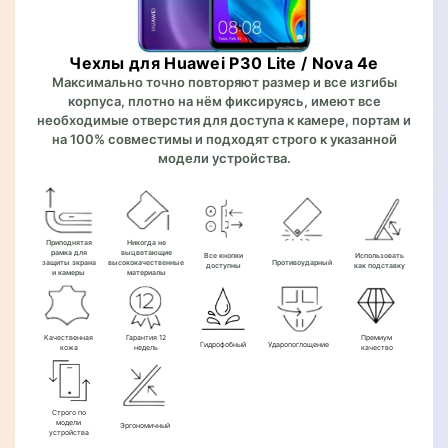
Чехлы для Huawei P30 Lite / Nova 4e
Максимально точно повторяют размер и все изгибы
корпуса, плотно на нём фиксируясь, имеют все
необходимые отверстия для доступа к камере, портам и
на 100% совместимы и подходят строго к указанной
модели устройства.
Приподнятая
Никогда не
рамка для
выцветающие
Все кнопки
Использовать
защиты экрана
высококачественные
Противоударный
доступны
как подставку
и камеры
материалы
Качественная
Гарантия 12
Премиум
Гидрофобный
Ударопоглощение
кожа
недель
качество
Строго по
модели
Эргономичный
устройства