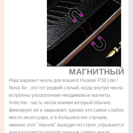
МАГНИТНЫЙ
Наш вариант чехла для вашего Huawei P30 Lite /
Nova 4e - это тот редкий случай, когда внутри чехла
встроены ультратонкие неодимовые магниты.
Хлястик - часть чехла книжки который обычно
фиксирует её и закрывает, однако это самое слабое
место аксессуара, и в большинстве случаев,
именно этот "язычок" выходит из строя, отрывается
или разлазится гораздо раньше самого чехла.